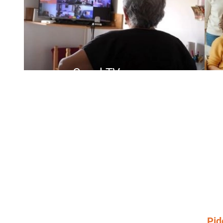
Casal TV
Para mejorar la salud física
Gr
mental y emocional sin salir de
casa .
Pid