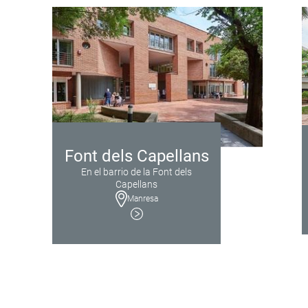
Font dels Capellans
En el barrio de la Font dels
Capellans
Manresa