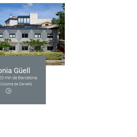
onia Güell
20 min de Barcelona
 Coloma de Cervelló