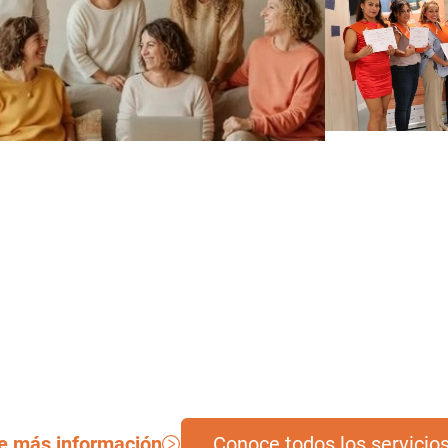
Camp
Comunidad Aliura
Formacione
upo de soporte para personas
ámbito 
cuidadoras.
e más información
Conoce todos los servicio