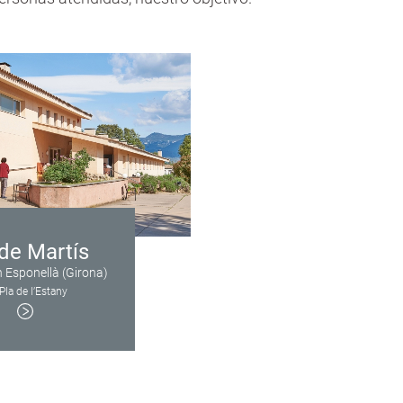
 de Martís
 Esponellà (Girona)
Pla de l’Estany