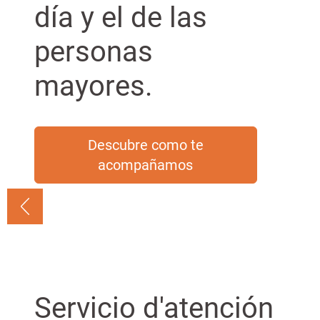
n
G
día y el de las
c
r
i
a
personas
p
n
a
mayores.
l
Descubre como te
acompañamos
Servicio d'atención