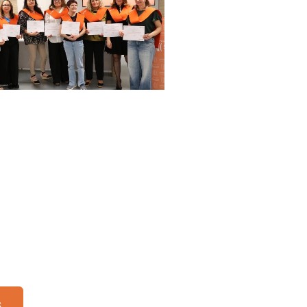
us Suara
s y cursos en el
de las curas.
s