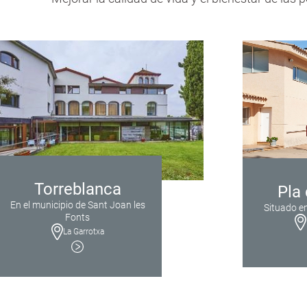
Torreblanca
Pla
En el municipio de Sant Joan les
Situado en
Fonts
La Garrotxa