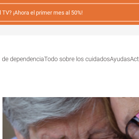
 TV? ¡Ahora el primer mes al 50%!
y de dependencia
Todo sobre los cuidados
Ayudas
Act