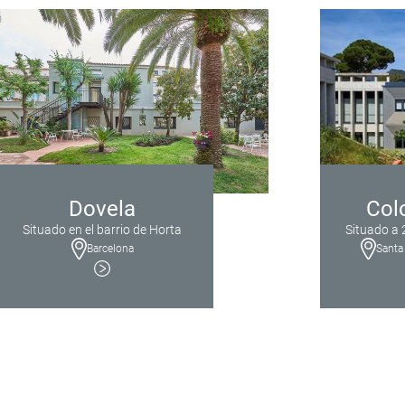
Dovela
Col
Situado en el barrio de Horta
Situado a 
Barcelona
Santa