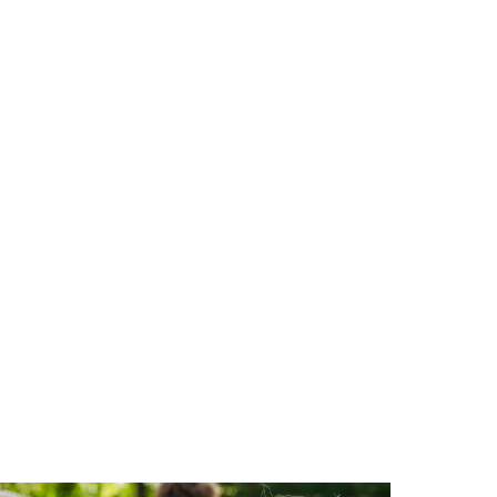
ofrecen actividades
nificativas y de carácter
apéutico, adaptadas a las
erentes capacidades,
petando su ritmo y
eciéndole ayuda cuando la
esita y lo desea.