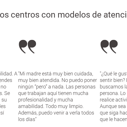
 los centros con modelos de atenci
lidad. A
"Mi madre está muy bien cuidada,
"¿Qué le gus
iendes
muy bien atendida. No puedo poner
sentir bien?
 no
ningún “pero” a nada. Las personas
buscamos la
s. Se
que trabajan aquí tienen mucha
persona. Lo
 su
profesionalidad y mucha
realice acti
des
amabilidad. Todo muy limpio.
Aunque sea 
sí
Además, puedo venir a verla todos
que siga hac
los días"
que le hacen 