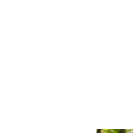
Se facilita que mantenga los
Se 
vínculos con la familia y los
sig
amigos, flexibilizando horarios,
ter
ofreciendo espacios de relación y
dif
proporcionando medios
res
tecnológicos que faciliten la
ofr
comunicación.
nec