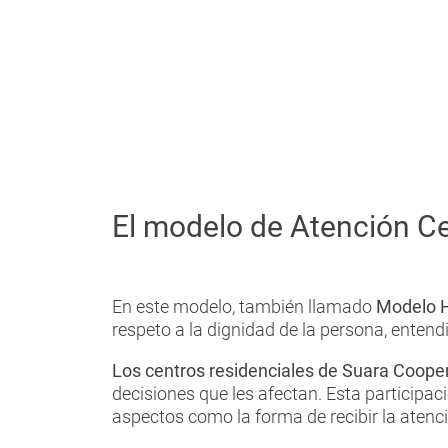
n
saber cuál es el mejor Centro Residencial, es
G
c
necesario saber qué modelos de atención se
r
i
ofrecen.
a
p
n
a
l
El modelo de Atención Ce
En este modelo, también llamado
Modelo 
respeto a la dignidad de la persona, entend
Los centros residenciales de Suara Cooper
decisiones que les afectan. Esta participaci
aspectos como la forma de recibir la atenció