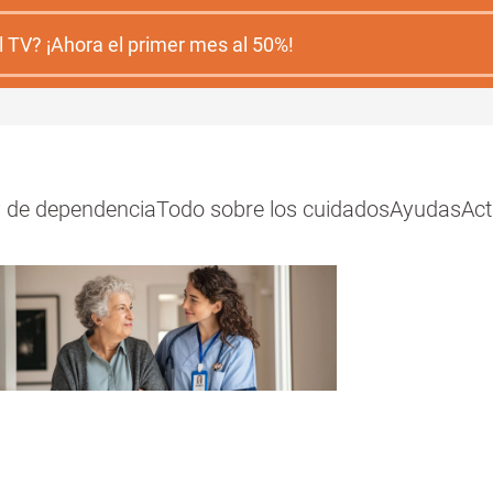
 TV? ¡Ahora el primer mes al 50%!
y de dependencia
Todo sobre los cuidados
Ayudas
Act