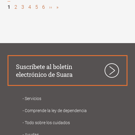
Página
1
Page
2
Page
3
Page
4
Page
5
Page
6
Siguiente
››
Última
»
Paginación
actual
página
página
Suscríbete al boletín
electrónico de Suara
Servicios
Navegació
Comprende la ley de dependencia
principal
Gent
Todo sobre los cuidados
Gran
Ayudas