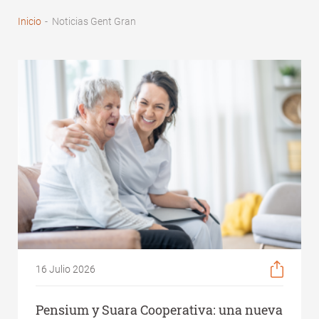
Inicio
-
Noticias Gent Gran
Sobrescribir
enlaces
de
ayuda
a
la
navegación
16 Julio 2026
Pensium y Suara Cooperativa: una nueva