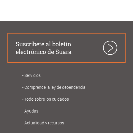
ayuda
a
la
navegación
Suscríbete al boletín
electrónico de Suara
Servicios
Navegació
Comprende la ley de dependencia
principal
Gent
Todo sobre los cuidados
Gran
Ayudas
Actualidad y recursos