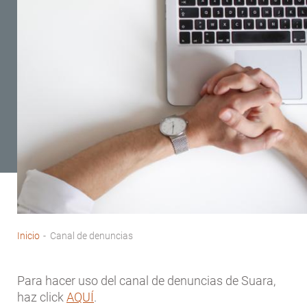
Inicio
-
Canal de denuncias
Sobrescribir
enlaces
Para hacer uso del canal de denuncias de Suara,
de
haz click
AQUÍ
.