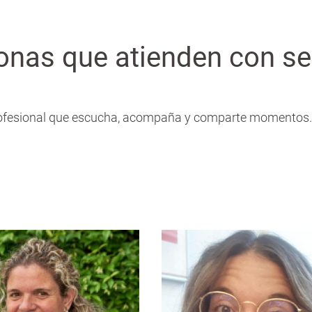
onas que atienden con se
ofesional que escucha, acompaña y comparte momentos. E
Maite Ferré
Alba Moren