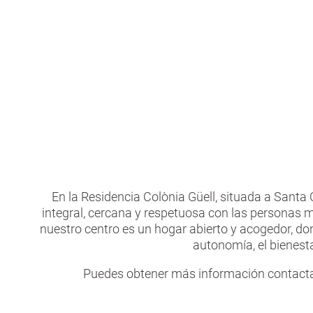
n
G
c
Atendemos con corazón, profesionalidad y
r
i
alegría cada día.
a
p
n
a
l
En la Residencia Colònia Güell, situada a Sant
integral, cercana y respetuosa con las personas 
nuestro centro es un hogar abierto y acogedor, 
autonomía, el bienesta
Puedes obtener más información contacta