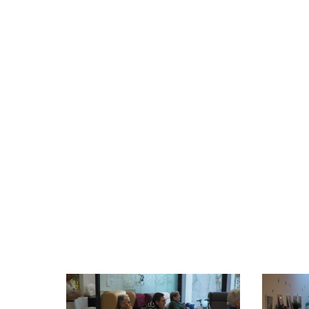
en e
hace