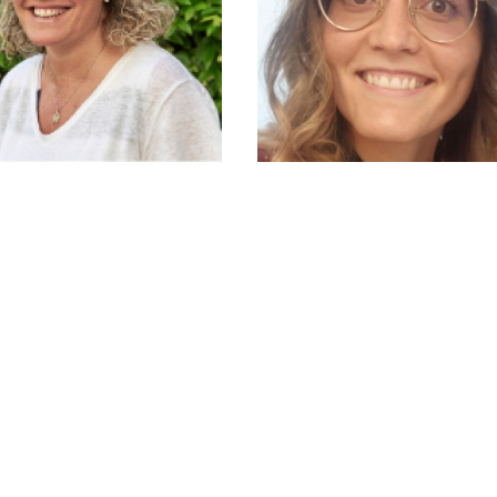
Directora
Trabajadora soci
onada por las personas
Soy trabajadora social d
s, por su cuidado y por
2017 y desde entonces mi 
ñar desde el corazón y
día transcurre al lado de
el corazón
; porque mi
personas mayores. Mi labor
n solo la entiendo desde
centro residencial me per
eto de trabajar para y con
trabajar con y para un col