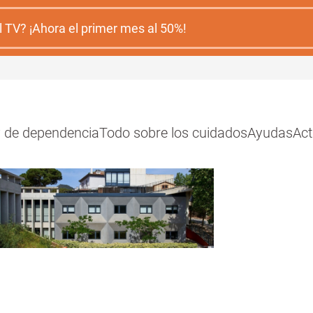
 TV? ¡Ahora el primer mes al 50%!
y de dependencia
Todo sobre los cuidados
Ayudas
Act