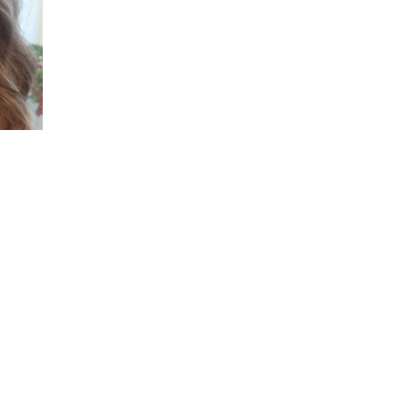
al
esde
día a
 las
 en el
mite
ectivo