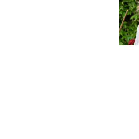
Apasi
mayore
acompa
con 
vocació
el resp