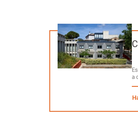
C
Es
a 
Ha