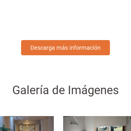
l centro aquello que le
tanto en los residentes
 sentirse bien.
como en las familias.
Descarga más información
Galería de Imágenes