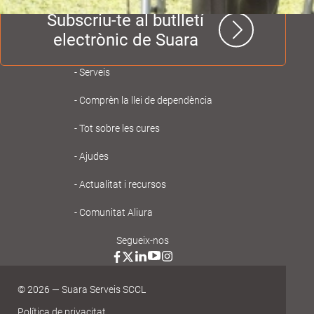
Subscriu-te al butlletí
electrònic de Suara
Navegación
Serveis
principal
Comprèn la llei de dependència
Gent
Tot sobre les cures
Gran
Ajudes
Actualitat i recursos
Comunitat Aliura
Segueix-nos
© 2026 — Suara Serveis SCCL
Política de privacitat