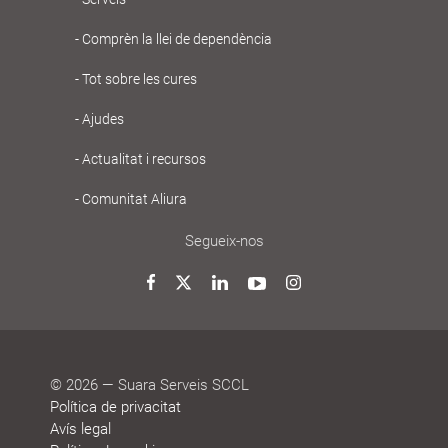
Navegació
Comprèn la llei de dependència
principal
Gent
Tot sobre les cures
Gran
Ajudes
Actualitat i recursos
Comunitat Aliura
Segueix-nos
Twitter
Facebook
LinkedIn
YouTube
Instagram
© 2026 — Suara Serveis SCCL
Política de privacitat
Avís legal