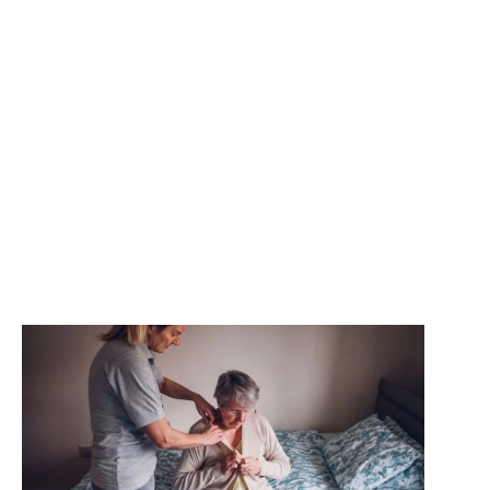
casa amb seguretat i benestar. El
nostre equip professional
acompanya les activitats diàries,
la cura personal i la gestió de la
llar, adaptant-se a les necessitats
de cada persona i família.