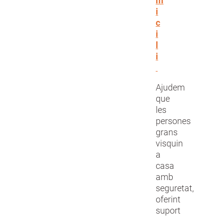
m
i
c
i
l
i
Ajudem
que
les
persones
grans
visquin
a
casa
amb
seguretat,
oferint
suport