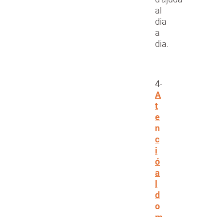
al
dia
a
dia.
4-
A
t
e
n
c
i
ó
a
l
d
o