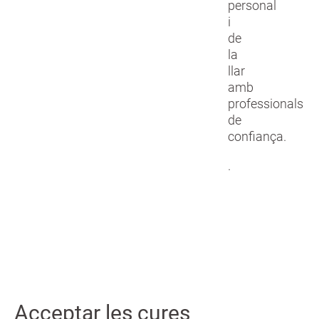
personal
i
de
la
llar
amb
professionals
de
confiança.
.
Acceptar les cures