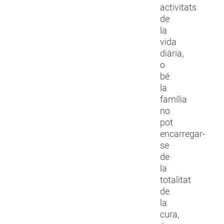
activitats
de
la
vida
diària,
o
bé
la
família
no
pot
encarregar-
se
de
la
totalitat
de
la
cura,