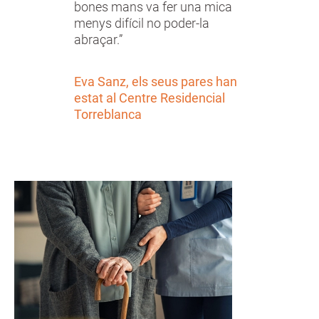
bones mans va fer una mica
menys difícil no poder-la
abraçar.”
Eva Sanz, els seus pares han
estat al Centre Residencial
Torreblanca