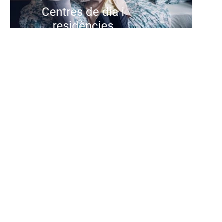
Centres de dia i
residències
Als centres de dia i residencials de
Suara oferim una atenció integral i
centrada en la persona, amb
equips qualificats, activitats de
qualitat i entorns pensats per
cuidar, acompanyar i promoure el
benestar i l'autonomia de les
persones que atenem.