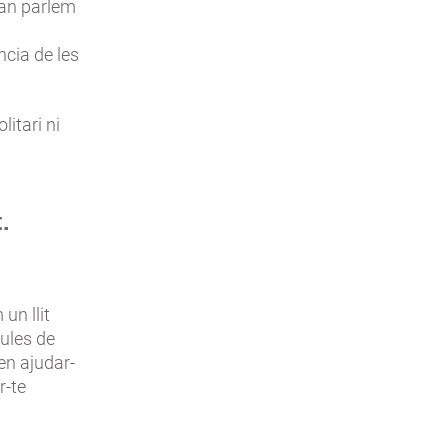
uan parlem
ncia de les
litari ni
.
un llit
aules de
en ajudar-
r-te