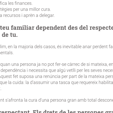
fica les finances.
tègies per una millor cura.
 recursos i aprèn a delegar.
 teu familiar dependent des del respecte
 de tu.
im, en la majoria dels casos, és inevitable anar perdent fa
mentals.
quan una persona ja no pot fer-se càrrec de si mateixa, e
 dependència i necessita que algú vetlli per les seves nece
quest fet suposa una renúncia per part de la mateixa pers
que la cuida: la d'assumir una tasca que requereix habilita
.
int s'afronta la cura d'una persona gran amb total desco
respectant. Els drets de les persones gr