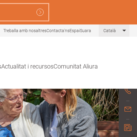
Treballa amb nosaltres
Contacta'ns
EspaiSuara
Català
List 
s
Actualitat i recursos
Comunitat Aliura