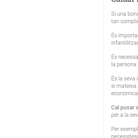
Si una bon
tan compli
És importa
infantilitza
És necessar
la persona 
És la seva v
si mateixa.
econòmica 
Cal posar 
per a la se
Per exemple
necessitess