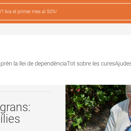
V? Ara el primer mes al 50%!
rèn la llei de dependència
Tot sobre les cures
Ajude
ión
l
grans:
lies