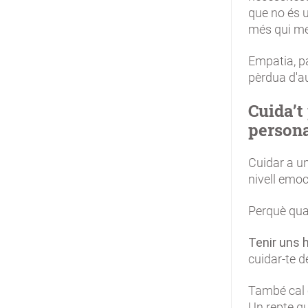
que no és u
més qui men
Empatia, pa
pèrdua d'au
Cuida’t
person
Cuidar a u
nivell emoc
Perquè qua
Tenir uns 
cuidar-te d
També cal c
Un repte qu