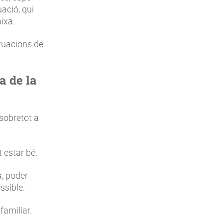
ació, qui
ixa.
ituacions de
a de la
sobretot a
 estar bé.
s
, poder
ssible.
familiar.