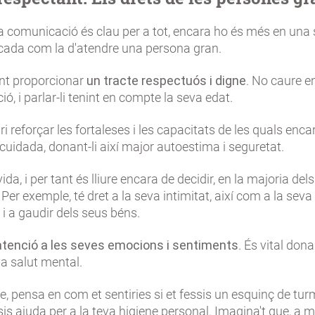
a comunicació és clau per a tot, encara ho és més en una 
cada com la d'atendre una persona gran.
nt proporcionar
un tracte respectuós i digne
. No caure en
ció, i parlar-li tenint en compte la seva edat.
i reforçar les fortaleses i les capacitats de les quals enc
cuidada, donant-li així major autoestima i seguretat.
ida, i per tant és lliure encara de decidir, en la majoria del
 Per exemple, té dret a la seva intimitat, així com a la seva
i a gaudir dels seus béns.
atenció a les seves emocions i sentiments
. És vital dona
va salut mental.
, pensa en com et sentiries si et fessis un esquinç de turm
is ajuda per a la teva higiene personal. Imagina't que, a 