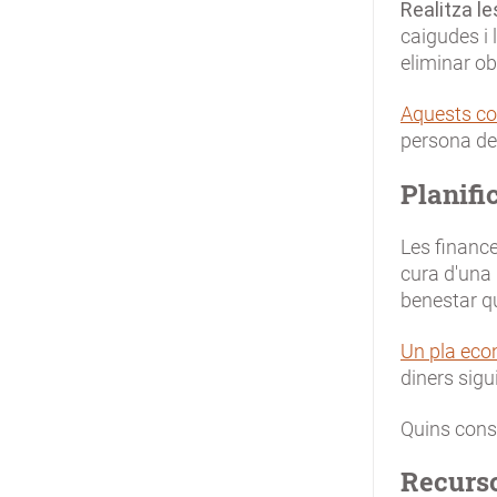
Realitza le
caigudes i 
eliminar ob
Aquests co
persona de
Planifi
Les finance
cura d'una p
benestar qu
Un pla eco
diners sig
Quins cons
Recurso