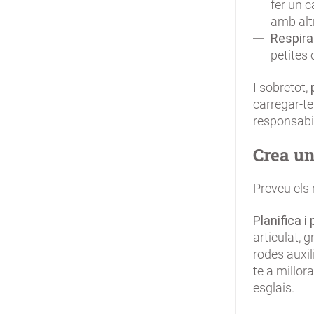
fer un 
amb alt
Respira
petites 
I sobretot,
carregar-te
responsabil
Crea un
Preveu els 
Planifica i
articulat, 
rodes auxi
te a millor
esglais.