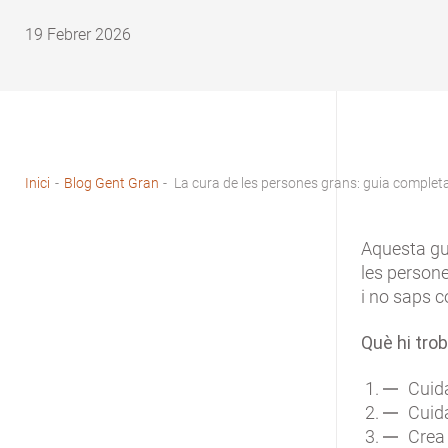
19 Febrer 2026
Inici
-
Blog Gent Gran
-
La cura de les persones grans: guia completa
Fil
d'Ariadna
Aquesta gu
les persone
i no saps 
Què hi tro
Cuida
Cuida
Crea