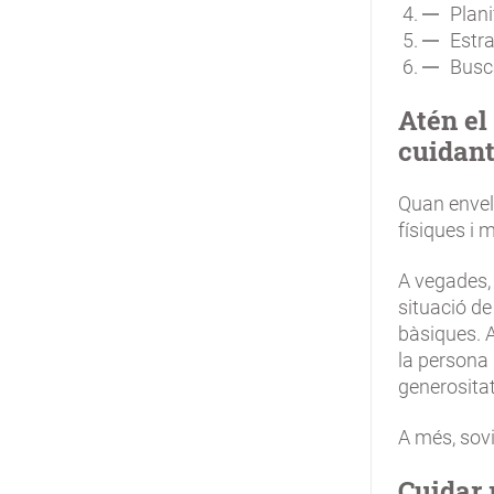
Plani
Estra
Busca
Atén el
cuidant
Quan envell
físiques i 
A vegades, 
situació de
bàsiques. A
la persona 
generositat
A més, sov
Cuidar 