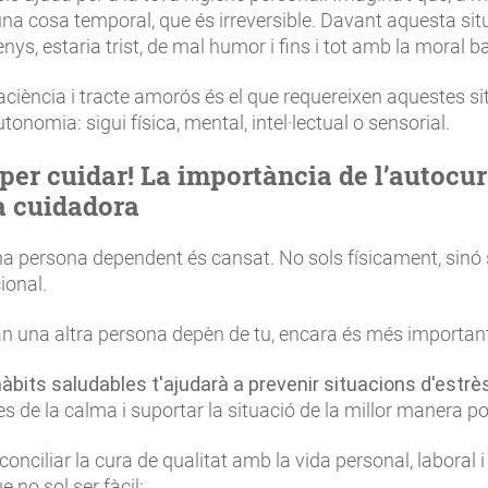
na cosa temporal, que és irreversible. Davant aquesta situ
ys, estaria trist, de mal humor i fins i tot amb la moral ba
ciència i tracte amorós és el que requereixen aquestes s
tonomia: sigui física, mental, intel·lectual o sensorial.
 per cuidar! La importància de l’autocur
a cuidadora
na persona dependent és cansat. No sols físicament, sinó 
ional.
n una altra persona depèn de tu, encara és més important
hàbits saludables t'ajudarà a prevenir situacions d'estrè
es de la calma i suportar la situació de la millor manera po
onciliar la cura de qualitat amb la vida personal, laboral i 
e no sol ser fàcil: