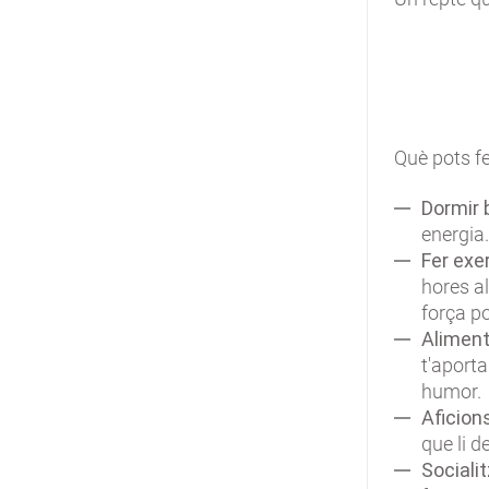
Què pots f
Dormir 
energia.
Fer exer
hores al
força po
Aliment
t'aporta
humor.
Aficion
que li d
Sociali