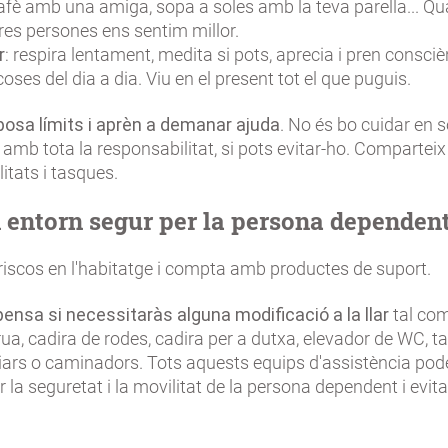
cafè amb una amiga, sopa a soles amb la teva parella... Q
res persones ens sentim millor.
r
: respira lentament, medita si pots, aprecia i pren consciè
coses del dia a dia. Viu en el present tot el que puguis.
posa límits i aprèn a demanar ajuda
. No és bo cuidar en so
 amb tota la responsabilitat, si pots evitar-ho. Comparteix
itats i tasques.
 entorn segur per la persona dependent
riscos en l'habitatge i compta amb productes de suport.
 pensa si necessitaràs alguna modificació a la llar
tal com 
grua, cadira de rodes, cadira per a dutxa, elevador de WC, t
liars o caminadors. Tots aquests equips d'assistència pod
ar la seguretat i la movilitat de la persona dependent i evita