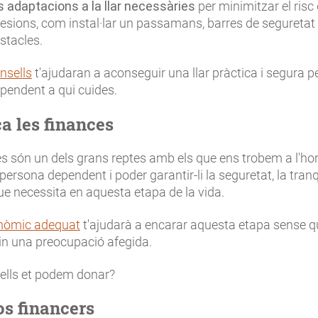
s adaptacions a la llar necessàries
per minimitzar el risc
lesions, com instal·lar un passamans, barres de seguretat
stacles.
nsells
t'ajudaran a aconseguir una llar pràctica i segura per
pendent a qui cuides.
ca les finances
s són un dels grans reptes amb els que ens trobem a l'hor
ersona dependent i poder garantir-li la seguretat, la tranquil
e necessita en aquesta etapa de la vida.
nòmic adequat
t'ajudarà a encarar aquesta etapa sense q
uin una preocupació afegida.
ells et podem donar?
s financers