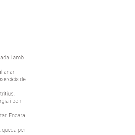
nsada i amb
al anar
xercicis de
ritius,
rgia i bon
tar. Encara
s, queda per