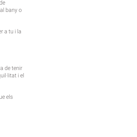
 de
 al bany o
 a tu i la
a de tenir
·litat i el
ue els