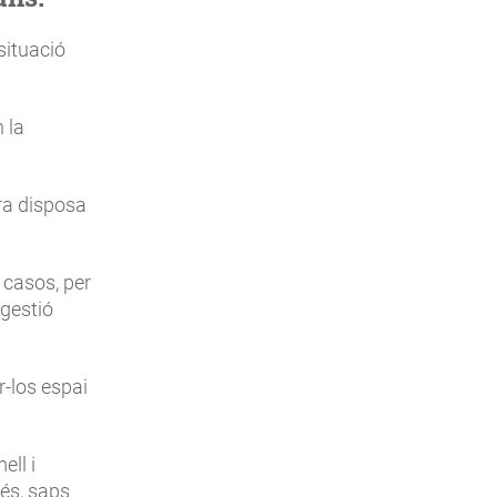
situació
 la
ara disposa
s casos, per
 gestió
r-los espai
ell i
més, saps