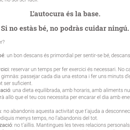
L’autocura és la base.
Si no estàs bé, no podràs cuidar ningú.
er?
bé
: un bon descans és primordial per sentir-se bé, desca
cici
: reservar un temps per fer exercici és necessari. No c
 gimnàs: passejar cada dia una estona i fer uns minuts d'e
t ser suficient.
ació
: una dieta equilibrada, amb horaris, amb aliments nut
rà allò que el teu cos necessita per encarar el dia amb ene
s
: no abandonis aquesta activitat que t'ajuda a desconnec
ediquis menys temps, no l'abandonis del tot.
tzació
: no t'aïllis. Mantingues les teves relacions personal