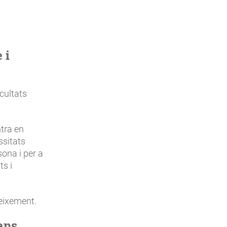
 i
cultats
ntra en
ssitats
ona i per a
ts i
neixement.
ans.