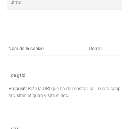
_utmz
Nom de la cookie
Domini
_ce.gtld
Proposit:
Reté la URl que ha de mostrar-se
suara.coop
al visiten et quan visita el lloc.
_ce.s