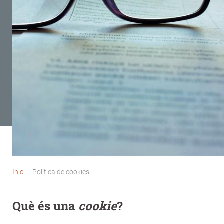
Inici
-
Política de cookies
Fil
d'Ariadna
Què és una
cookie
?