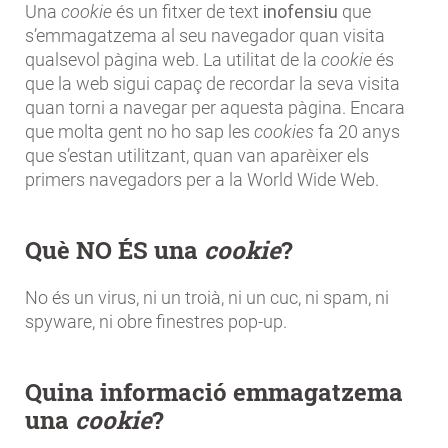
Una
cookie
és un fitxer de text
inofensiu
que
s’emmagatzema al seu navegador quan visita
qualsevol pàgina web. La utilitat de la
cookie
és
que la web sigui capaç de recordar la seva visita
quan torni a navegar per aquesta pàgina. Encara
que molta gent no ho sap les
cookies
fa 20 anys
que s’estan utilitzant, quan van aparèixer els
primers navegadors per a la World Wide Web.
Què NO ÉS una
cookie
?
No és un virus, ni un troià, ni un cuc, ni spam, ni
spyware, ni obre finestres pop-up.
Quina informació emmagatzema
una
cookie
?