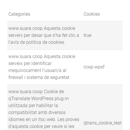
Categories
Cookies
www.suara.coop Aquesta cookie
serveix per desar que s’ha fet clic a
true
l’avís de política de cookies.
www.suara.coop Aquesta cookie
serveix per identificar
icwp-wpsf
inequívocament l’usuari/a al
firewall i sistema de seguretat
www.suara.coop Cookie de
qTranslate WordPress plug-in
utilitzada per habilitar la
compatibilitat amb diversos
idiomes en un lloc web. Les proves
qtrans_cookie_test
d’aquesta cookie per veure si les