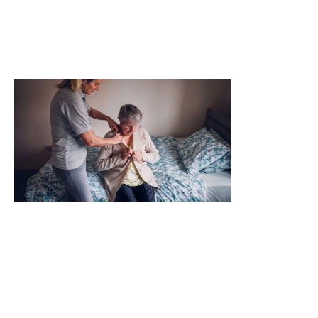
personal i la gestió de la llar, adaptant-se a
les necessitats de cada persona i família.
Centres de dia i residències
Als centres de dia i residencials de Suara
oferim una atenció integral i centrada en la
persona, amb equips qualificats, activitats
de qualitat i entorns pensats per cuidar,