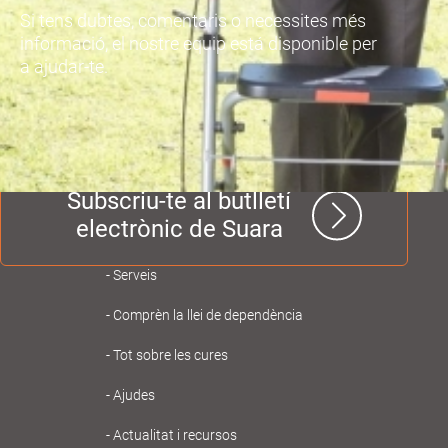
Si tens dubtes, comentaris o necessites més
informació, el nostre equip está disponible per
a ajudar-te.
Subscriu-te al butlletí
electrònic de Suara
Navegación
Serveis
principal
Comprèn la llei de dependència
Gent
Tot sobre les cures
Gran
Ajudes
Actualitat i recursos