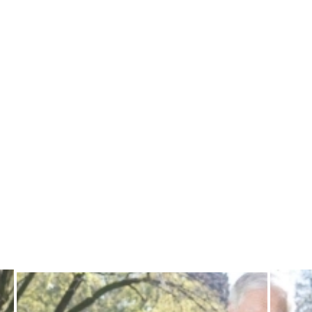
consisteix en una programació diària
d'activitats per a gent gran: en directe i per
mitjà del televisor. Els ajuda a sentir-se
actives i acompanyades, millorant-ne el
benestar i reduint-ne la soledat.