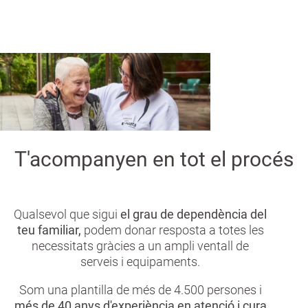
a
n
T'acompanyen en tot el procés
Qualsevol que sigui
el grau de dependència del
teu familiar,
podem donar resposta a totes les
necessitats gràcies a un ampli ventall de
serveis i equipaments.
Som una plantilla de més de 4.500 persones i
més de 40 anys d'experiència en atenció i cura