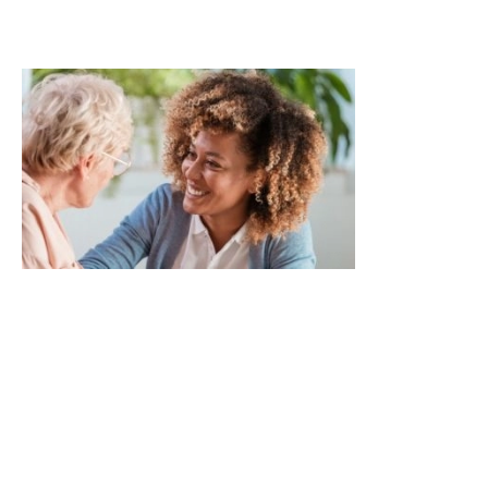
Servei d'atenció domicilària
Oferim un servei personalitzat d'atenció a
domicili per a persones grans que volen
continuar vivint a casa amb seguretat i
benestar. El nostre equip professional
acompanya les activitats diàries, la cura