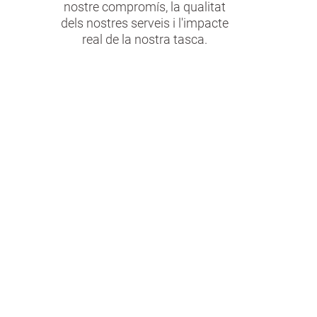
nostre compromís, la qualitat
dels nostres serveis i l'impacte
real de la nostra tasca.
Més de
140.000
persones
ateses cada
any