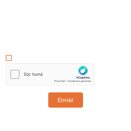
Pots donar-te de baixa d'aquestes comunicacions
en qualsevol moment a través del telèfon 932 547
690 o el correu electrònic
lopd@suara.coop
. En fer
clic a Acceptar, acceptes que Suara emmagatzemi i
processi la informació personal subministrada a
dalt per proporcionar-te el contingut sol·licitat.
Consulta la nostra política de privadesa
aquí
.
Accepto la política de privacitat