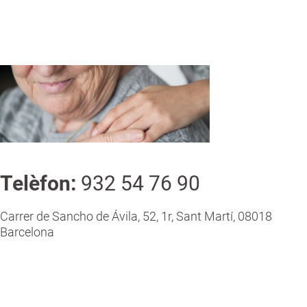
a
n
Telèfon
:
932 54 76 90
Carrer de Sancho de Ávila, 52, 1r, Sant Martí, 08018
Barcelona
Parla'ns del que necessites