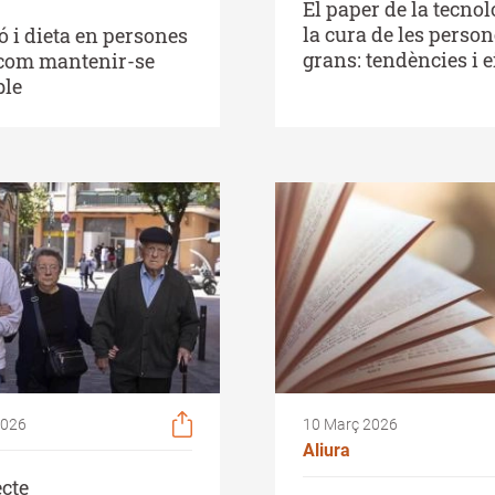
El paper de la tecnol
la cura de les perso
ó i dieta en persones
grans: tendències i 
 com mantenir-se
ble
2026
10 Març 2026
Aliura
ecte