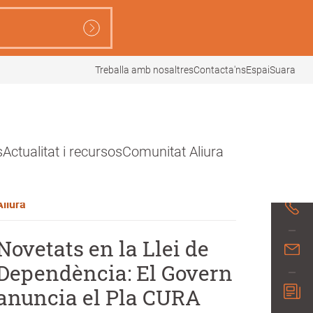
Treballa amb nosaltres
Contacta'ns
EspaiSuara
s
Actualitat i recursos
Comunitat Aliura
28 Abril 2026
Aliura
Novetats en la Llei de
Dependència: El Govern
anuncia el Pla CURA