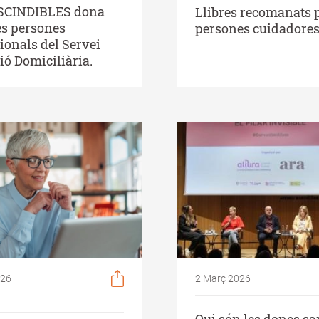
SCINDIBLES dona
Llibres recomanats 
es persones
persones cuidadore
ionals del Servei
ió Domiciliària.
026
2 Març 2026
Qui són les dones s