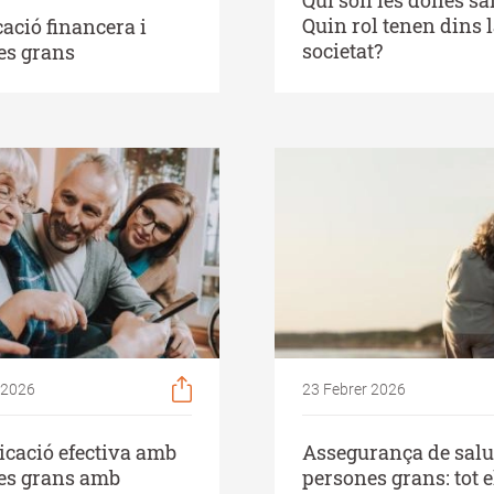
Quin rol tenen dins 
cació financera i
societat?
es grans
 2026
23 Febrer 2026
cació efectiva amb
Assegurança de salut
es grans amb
persones grans: tot e