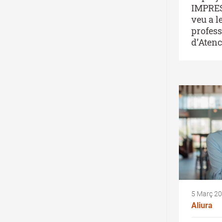
IMPRE
veu a l
profess
d’Atenc
5 Març 2
Aliura