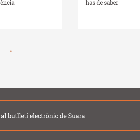
ència
has de saber
Next
›
Last
»
tion
page
page
al butlletí electrònic de Suara