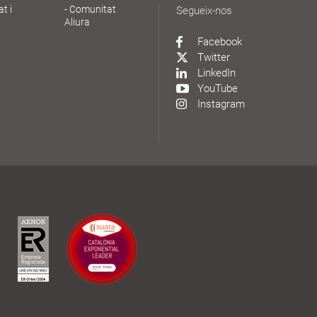
at i
Comunitat
Segueix-nos
Aliura
Facebook
Twitter
LinkedIn
YouTube
Instagram