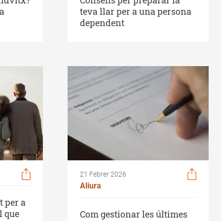
la
teva llar per a una persona
dependent
21 Febrer 2026
Aliura
 per a
l que
Com gestionar les últimes