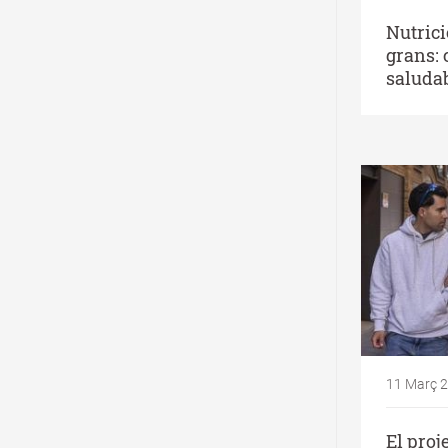
Nutrici
grans:
saluda
11 Març 
El proj