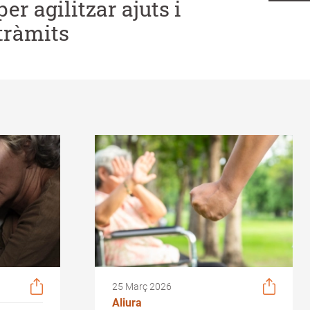
per agilitzar ajuts i
tràmits
25 Març 2026
Aliura