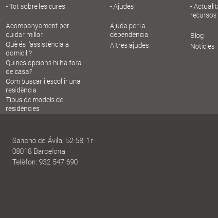
Tot sobre les cures
Ajudes
Actualit
recursos
Acompanyament per
Ajuda per la
cuidar millor
dependència
Blog
Què és l'assistència a
Altres ajudes
Noticies
domicili?
Quines opcions hi ha fora
de casa?
Com buscar i escollir una
residència
Tipus de models de
residències
Sancho de Ávila, 52-58, 1r
08018 Barcelona
Telèfon: 932 547 690