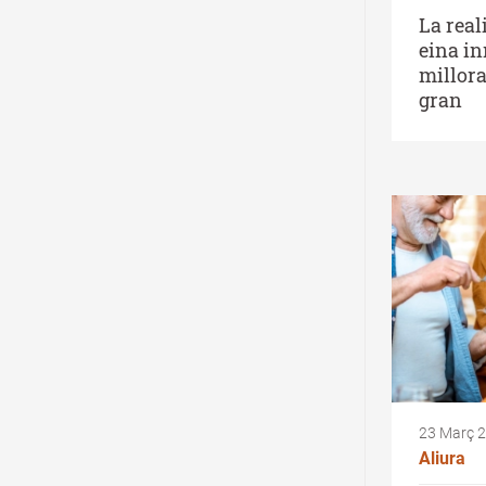
La real
eina i
millora
gran
23 Març 
Aliura