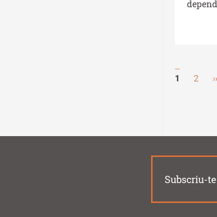
depend
Pàgina
1
Page
2
›
Pagina
actual
Subscriu-te 