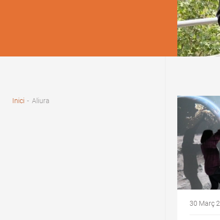
Fil
d'Ariadna
Inici
-
Aliura
30 Març 