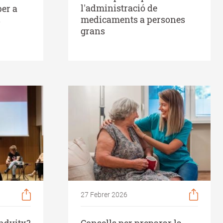
l'administració de
per a
medicaments a persones
s
grans
27 Febrer 2026
andvitx?
Consells per preparar la