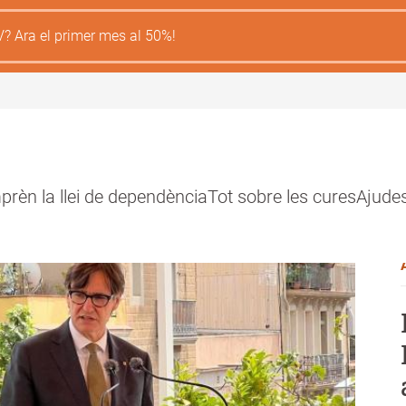
V? Ara el primer mes al 50%!
rèn la llei de dependència
Tot sobre les cures
Ajude
ión
l