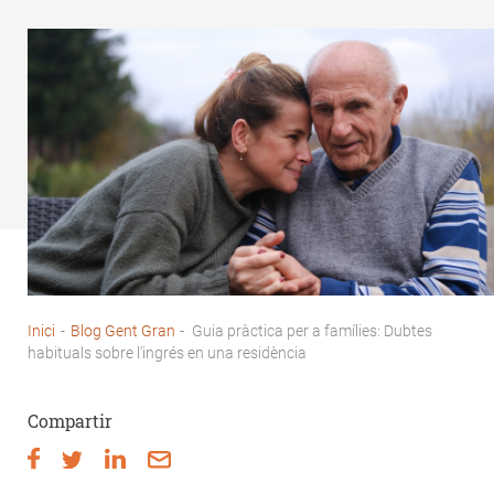
Inici
-
Blog Gent Gran
-
Guia pràctica per a famílies: Dubtes
Fil
habituals sobre l’ingrés en una residència
d'Ariadna
Compartir