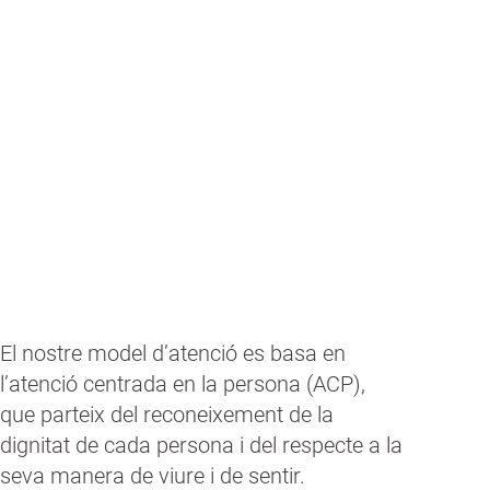
Som membres actius de la comunitat,
formem part del territori, aportem i gaudim
dels seus béns socials i culturals.
El nostre model d’atenció es basa en
l’atenció centrada en la persona (ACP),
que parteix del reconeixement de la
dignitat de cada persona i del respecte a la
seva manera de viure i de sentir.