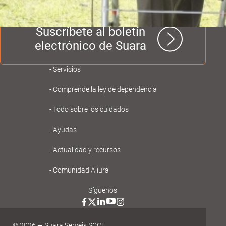
Suscríbete al boletín
electrónico de Suara
Navegación
Servicios
principal
Comprende la ley de dependencia
Gent
Todo sobre los cuidados
Gran
Ayudas
Actualidad y recursos
Comunidad Aliura
Síguenos
© 2026 — Suara Serveis SCCL