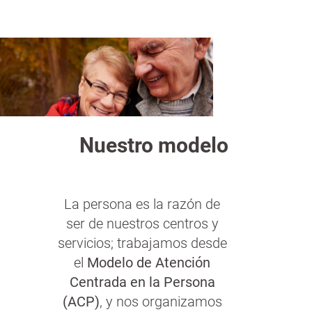
n
a
c
n
i
p
a
l
Nuestro modelo
La persona es la razón de
ser de nuestros centros y
servicios; trabajamos desde
el
Modelo de Atención
Centrada en la Persona
(ACP)
, y nos organizamos