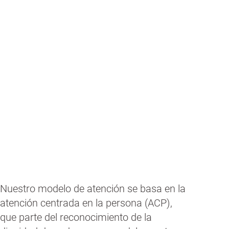
Somos miembros activos de la comunidad,
formamos parte del territorio, aportamos y
disfrutamos de sus bienes sociales y
culturales.
Nuestro modelo de atención se basa en la
atención centrada en la persona (ACP),
que parte del reconocimiento de la