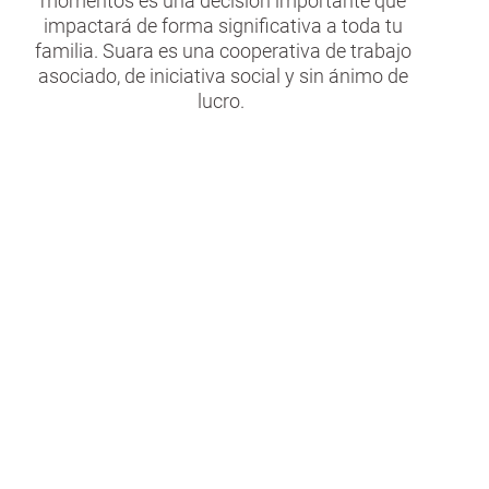
momentos es una decisión importante que
impactará de forma significativa a toda tu
familia. Suara es una cooperativa de trabajo
asociado, de iniciativa social y sin ánimo de
lucro.
Todas las etapas
Tenemos la capacidad de acompañarte en
todas las etapas del proceso. Sea cual sea
el grado de dependencia de tu familiar,
podemos dar respuesta a todas tus
necesidades gracias a un amplio abanico
de servicios y equipamientos.