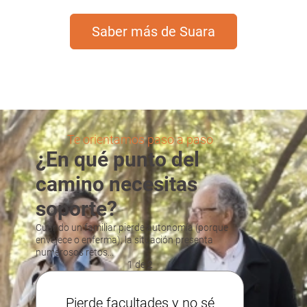
Saber más de Suara
Te orientamos paso a paso
¿En qué punto del
camino necesitas
soporte?
Cuando un familiar pierde autonomía (porque
envejece o enferma), la situación presenta
numerosos retos...
1 de 2
Pierde facultades y no sé