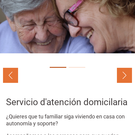
n
a
c
n
i
p
a
l
Servicio d'atención domicilaria
¿Quieres que tu familiar siga viviendo en casa con
autonomía y soporte?