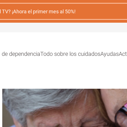
 TV? ¡Ahora el primer mes al 50%!
y de dependencia
Todo sobre los cuidados
Ayudas
Act