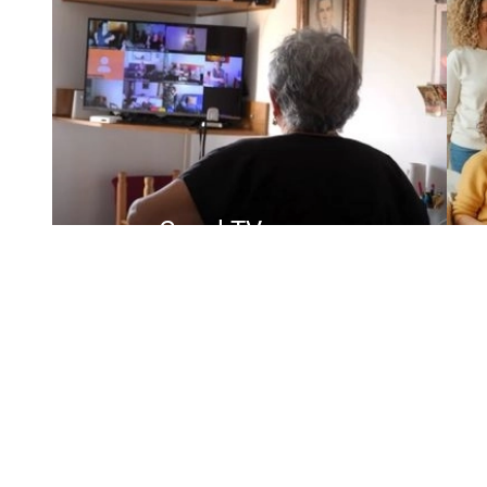
Casal TV
Para mejorar la salud física
Gr
mental y emocional sin salir de
casa .