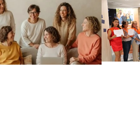
Camp
Comunidad Aliura
Formacione
upo de soporte para personas
ámbito 
cuidadoras.