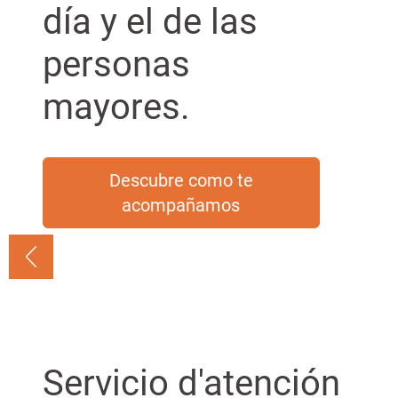
n
G
día y el de las
c
r
i
a
personas
p
n
a
mayores.
l
Descubre como te
acompañamos
Servicio d'atención