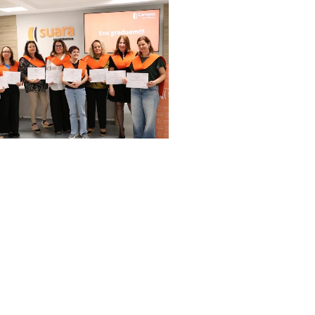
us Suara
s y cursos en el
de las curas.