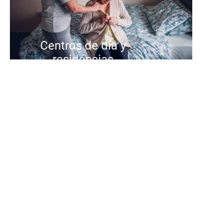
Centros de día y
residencias
En los centros de día y
residenciales de Suara ofrecemos
una atención integral y centrada
en la persona, con equipos
cualificados, actividades de
calidad y entornos diseñados para
cuidar, acompañar y promover el
bienestar y la autonomía de las
personas a las que atendemos.