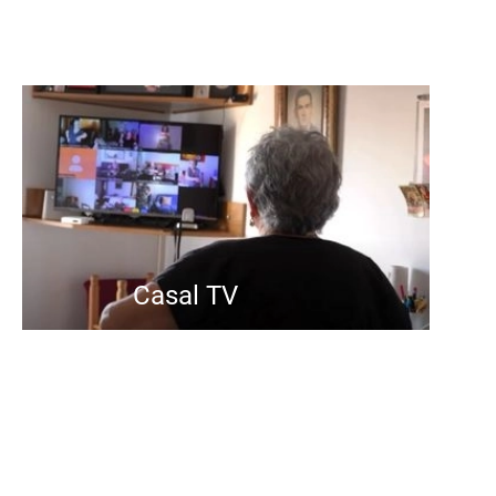
Casal TV
El Casal TV es un proyecto
innovador que consiste en una
programación diaria de
actividades para personas
mayores: en directo y a través del
televisor. Les ayuda a sentirse