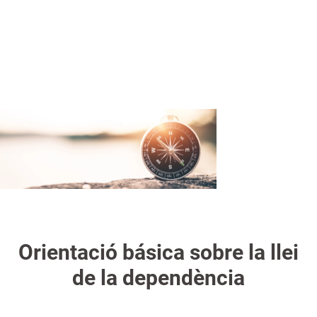
a
Assumir aquesta perspectiva sol ser un repte per
n
a totes les persones implicades.
Orientació básica sobre la llei
de la dependència