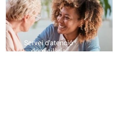
Servei d'atenció
domicilària
Oferim un servei personalitzat
d'atenció a domicili per a persones
grans que volen continuar vivint a
casa amb seguretat i benestar. El
nostre equip professional
acompanya les activitats diàries,
la cura personal i la gestió de la
llar, adaptant-se a les necessitats
de cada persona i família.