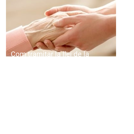
Com tramitar la llei de la
dependència
Primer: reconeixement del grau de
dependència. La família o la
persona
interessada sol·licita el
reconeixement de grau a
...