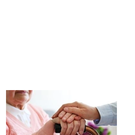
implica cada grau.
L'envelliment de la població és una
realitat creixent en moltes parts
del món, i Espanya no és
l'excepció...