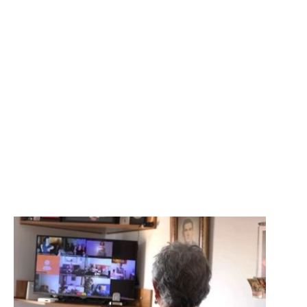
equips qualificats, activitats de
qualitat i entorns pensats per
cuidar, acompanyar i promoure el
benestar i l'autonomia de les
persones que atenem.