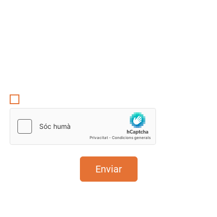
Pots donar-te de baixa d'aquestes comunicacions
en qualsevol moment a través del telèfon 932 547
690 o el correu electrònic
lopd@suara.coop
. n fer
clic a D'acord, acceptes que Suara emmagatzemi i
processi la informació personal subministrada a
dalt per proporcionar-te el contingut sol·licitat.
Consulta la nostra política de privadesa
aquí
.
Accepto la política de privacitat