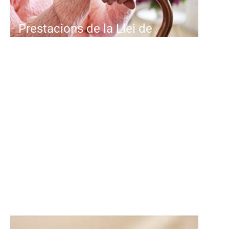
Prestacions de la Llei de
Dependència a
Catalunya
La Llei de Dependència a
Catalunya és una eina essencial
dins del sistema de protecció
social per a la cura...