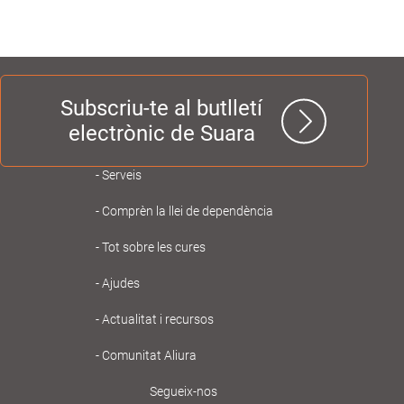
Subscriu-te al butlletí
electrònic de Suara
Navegación
Serveis
principal
Comprèn la llei de dependència
Gent
Tot sobre les cures
Gran
Ajudes
Actualitat i recursos
Comunitat Aliura
Segueix-nos