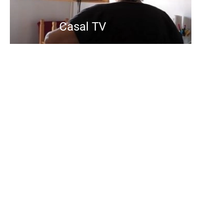
Casal TV
El Casal TV és un projecte
innovador que consisteix en una
programació diària d'activitats per
a gent gran: en directe i per mitjà
del televisor. Els ajuda a sentir-se
actives i acompanyades,
millorant-ne el benestar i reduint-
ne la soledat.