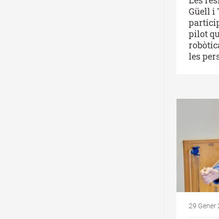
Güell i
partic
pilot qu
robòtic
les per
29 Gener