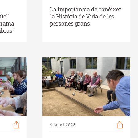
La importància de conèixer
üell
la Història de Vida de les
ograma
persones grans
abras"
9 Agost 2023