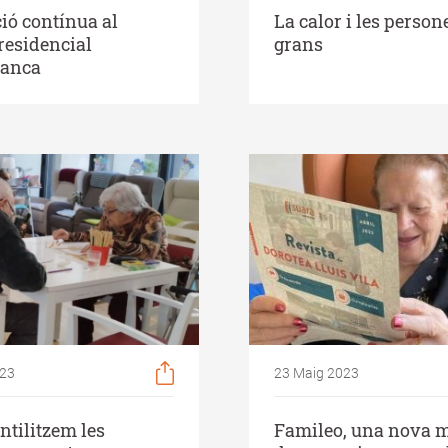
ió contínua al
La calor i les person
residencial
grans
lanca
023
23 Maig 2023
ntilitzem les
Famileo, una nova 