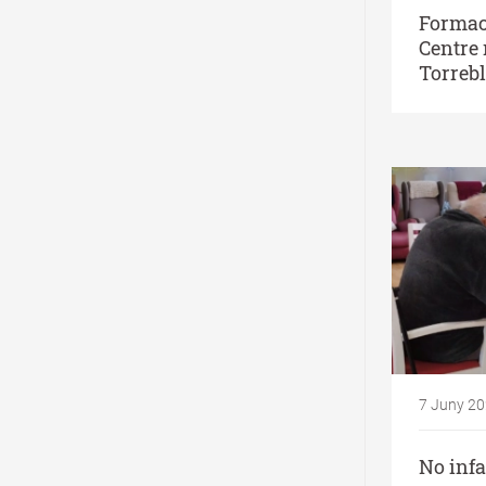
Formac
Centre 
Torreb
7 Juny 2
No infa