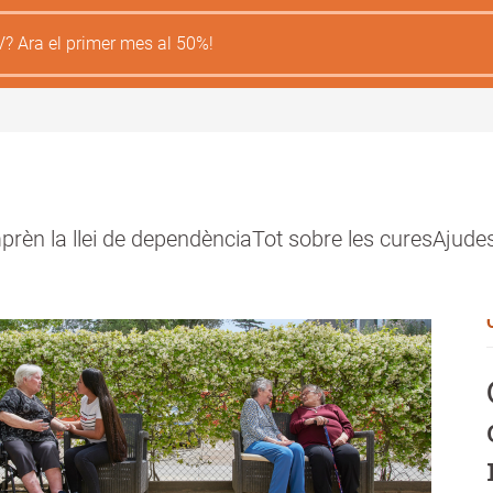
V? Ara el primer mes al 50%!
rèn la llei de dependència
Tot sobre les cures
Ajude
ión
l