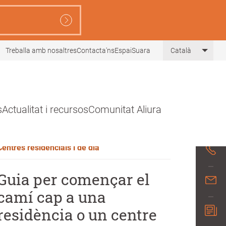
Treballa amb nosaltres
Contacta'ns
EspaiSuara
Català
List 
s
Actualitat i recursos
Comunitat Aliura
20 Juliol 2026
Centres residencials i de dia
Guia per començar el
camí cap a una
residència o un centre