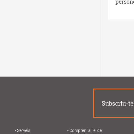
person
Subscriu-te 
Serveis
Comprèn la llei de