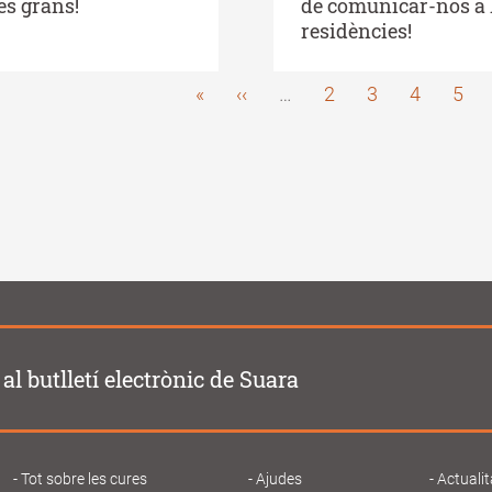
es grans!
de comunicar-nos a 
residències!
First
«
Previous
‹‹
…
Page
2
Page
3
Page
4
Pag
5
Pagination
page
page
al butlletí electrònic de Suara
Tot sobre les cures
Ajudes
Actualit