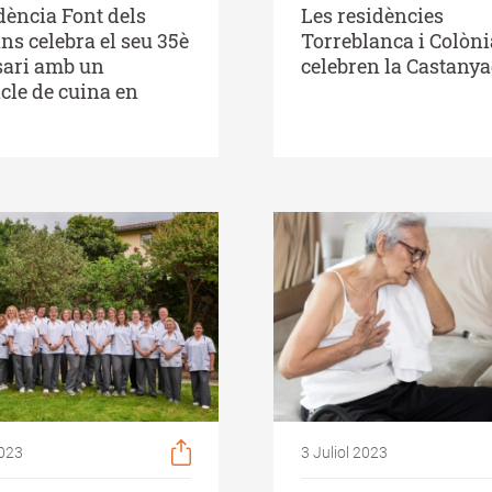
dència Font dels
Les residències
ns celebra el seu 35è
Torreblanca i Colòni
sari amb un
celebren la Castany
cle de cuina en
2023
3 Juliol 2023