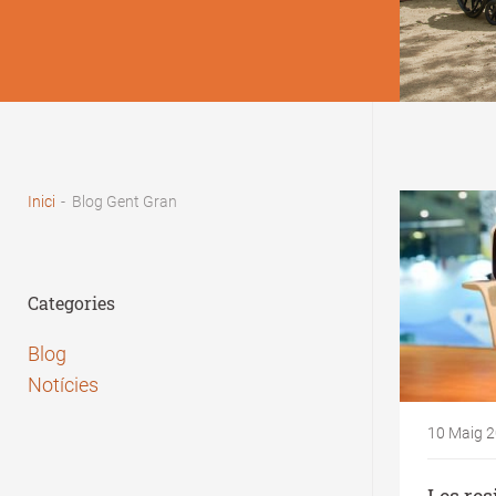
Fil
d'Ariadna
Inici
-
Blog Gent Gran
Categories
Blog
Notícies
10 Maig 
Les res