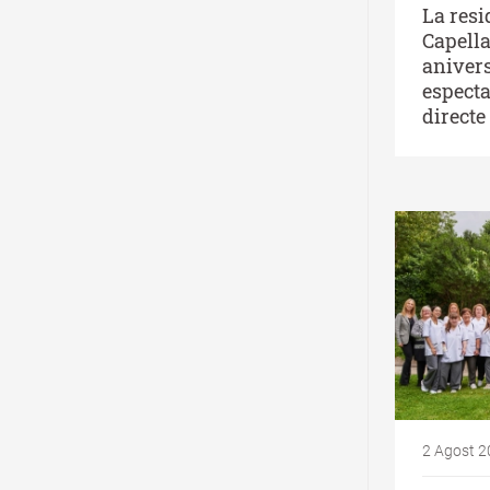
La resi
Capella
aniver
especta
directe
2 Agost 