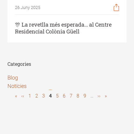
26 Juny 2025
🎊 La revetlla més esperada... al Centre
Residencial Colònia Güell
Categories
Blog
Notícies
First
«
Previous
‹‹
Page
1
Page
2
Page
3
Pàgina
4
Page
5
Page
6
Page
7
Page
8
Page
9
…
Next
››
Last
»
Pagination
page
page
actual
page
page