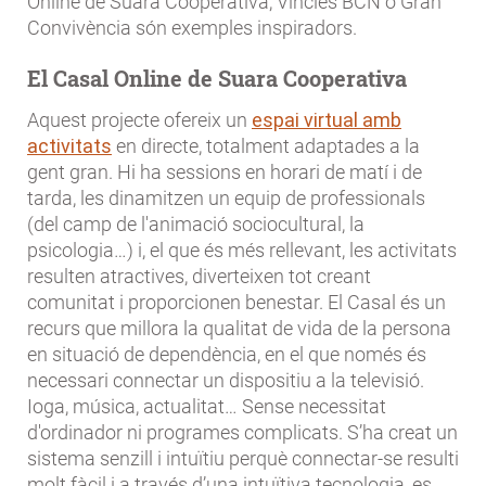
Online de Suara Cooperativa, Vincles BCN o Gran
Convivència són exemples inspiradors.
El Casal Online de Suara Cooperativa
Aquest projecte ofereix un
espai virtual amb
activitats
en directe, totalment adaptades a la
gent gran. Hi ha sessions en horari de matí i de
tarda, les dinamitzen un equip de professionals
(del camp de l'animació sociocultural, la
psicologia…) i, el que és més rellevant, les activitats
resulten atractives, diverteixen tot creant
comunitat i proporcionen benestar. El Casal és un
recurs que millora la qualitat de vida de la persona
en situació de dependència, en el que només és
necessari connectar un dispositiu a la televisió.
Ioga, música, actualitat… Sense necessitat
d'ordinador ni programes complicats. S’ha creat un
sistema senzill i intuïtiu perquè connectar-se resulti
molt fàcil i a través d’una intuïtiva tecnologia, es