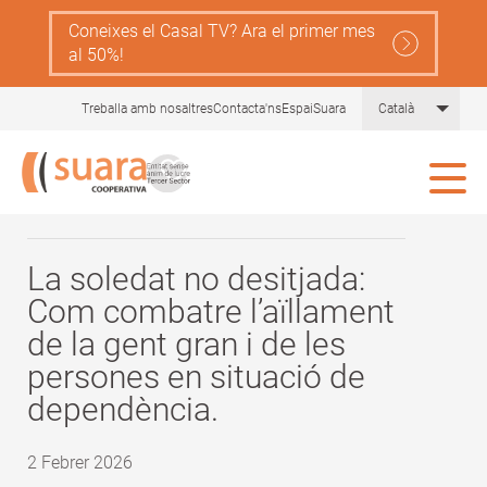
Skip
Coneixes el Casal TV? Ara el primer mes
Navegació
to
Serveis
al 50%!
main
principal
content
Gent
Comprèn la llei de dependència
List 
Treballa amb nosaltres
Contacta'ns
EspaiSuara
Català
Gran
Tot sobre les cures
Blog Gent Gran
Ajudes
Actualitat i recursos
La soledat no desitjada:
Com combatre l’aïllament
Comunitat Aliura
de la gent gran i de les
persones en situació de
dependència.
2 Febrer 2026