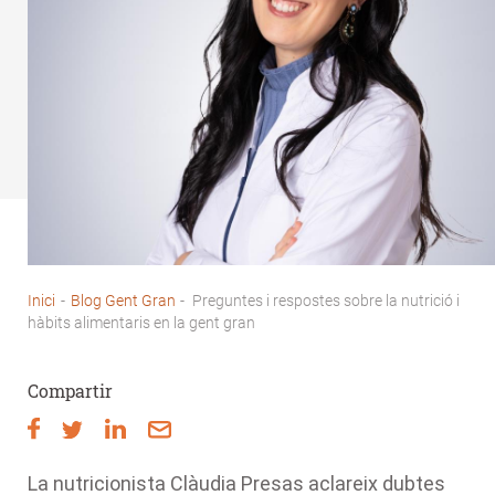
Inici
-
Blog Gent Gran
-
Preguntes i respostes sobre la nutrició i
Fil
hàbits alimentaris en la gent gran
d'Ariadna
Compartir
La nutricionista Clàudia Presas aclareix dubtes