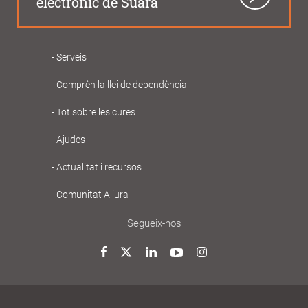
electrònic de Suara
Serveis
Navegació
Comprèn la llei de dependència
principal
Gent
Tot sobre les cures
Gran
Ajudes
Actualitat i recursos
Comunitat Aliura
Segueix-nos
Twitter
Facebook
LinkedIn
YouTube
Instagram