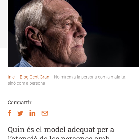
Inici
-
Blog Gent Gran
-
No mirem a la persona com a malalta,
Fil
sinó com a persona
d'Ariadna
Compartir
Quin és el model adequat per a
l’atenció de les persones amb