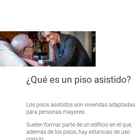
n
a
c
n
i
p
a
l
¿Qué es un piso asistido?
Los pisos asistidos son viviendas adaptadas
para personas mayores.
Suelen formar parte de un edificio en el que,
además de los pisos, hay estancias de uso
común.