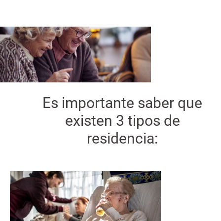
n
a
c
n
i
p
a
l
Es importante saber que
existen 3 tipos de
residencia: