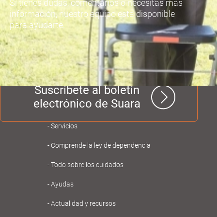
Si tienes dudas, comentarios o necesitas más
información, nuestro equipo esta disponible
para ayudarte.
Suscríbete al boletín
electrónico de Suara
Navegación
Servicios
principal
Comprende la ley de dependencia
Gent
Todo sobre los cuidados
Gran
Ayudas
Actualidad y recursos