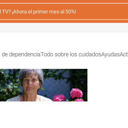
 TV? ¡Ahora el primer mes al 50%!
y de dependencia
Todo sobre los cuidados
Ayudas
Act