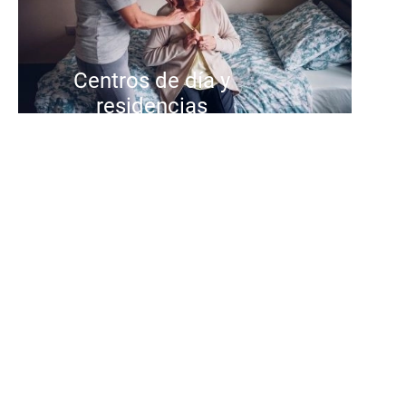
Centros de día y
residencias
En los centros de día y
residenciales de Suara ofrecemos
una atención integral y centrada
en la persona, con equipos
cualificados, actividades de
calidad y entornos diseñados para
cuidar, acompañar y promover el
bienestar y la autonomía de las
personas a las que atendemos.