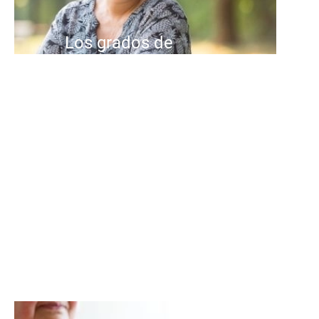
Los grados de
dependencia: qué son,
cómo se valoran y qué
implica cada grado.
El envejecimiento de la población
es una realidad creciente en
muchas partes del mundo, y
España no es la excepción...