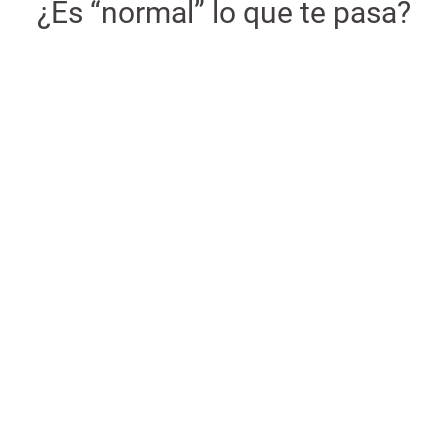
¿Es “normal” lo que te pasa?
¿Tienes dudas de si eso que te
pasa es "normal"?
Ve a tu
médico o médica de cabecera
y explícale la
situación.
¿Por qué?