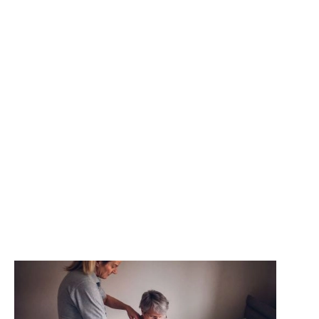
que quieren seguir viviendo en
casa con seguridad y bienestar.
Nuestro equipo profesional
acompaña en las actividades
diarias, el cuidado personal y la
gestión del hogar, adaptándose a
las necesidades de cada persona
y familia.