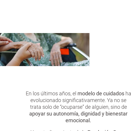
n
oportunidades.
a
c
n
i
p
a
l
En los últimos años, el
modelo de cuidados
h
evolucionado significativamente. Ya no se
trata solo de “ocuparse” de alguien, sino de
apoyar su autonomía, dignidad y bienestar
emocional.