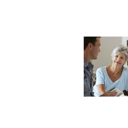
dadora principal (es la persona que
responsabilidades que implica el
ncipal acepte compartir tareas y
os quejemos de la cantidad de cosas
ar que nos cuesta aceptar la ayuda
 persona realiza las tareas, no las hará
ue estén mal hechas. Ten en cuenta que
ara ti como para la persona
odas las personas que forman el
e la persona cuidadora y estén
ite (y que no esperen a que sea la
da ayuda…)