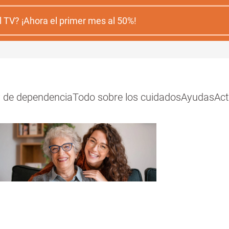
 TV? ¡Ahora el primer mes al 50%!
y de dependencia
Todo sobre los cuidados
Ayudas
Act