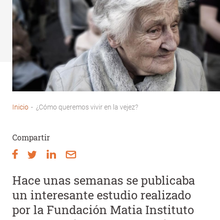
Inicio
-
¿Cómo queremos vivir en la vejez?
Sobrescribir
enlaces
Compartir
de
ayuda
a
Hace unas semanas se publicaba
la
un interesante estudio realizado
navegación
por la Fundación Matia Instituto