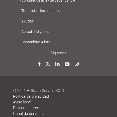
Comprende la ley de dependencia
principal
Gent
Todo sobre los cuidados
Gran
Ayudas
Actualidad y recursos
Comunidad Aliura
Síguenos
Twitter
Facebook
LinkedIn
YouTube
Instagram
© 2026 — Suara Serveis SCCL
Política de privacidad
Avíso legal
Política de cookies
Canal de denuncias