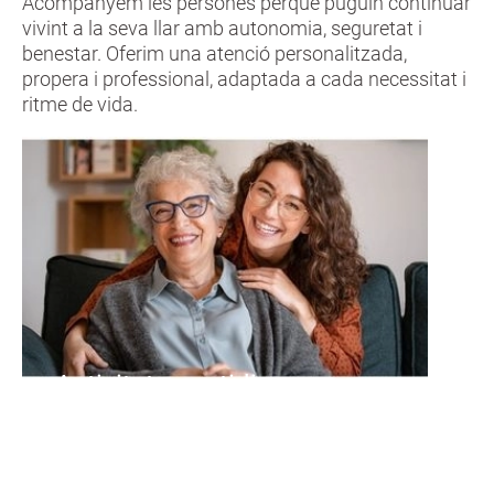
Acompanyem les persones perquè puguin continuar
vivint a la seva llar amb autonomia, seguretat i
benestar. Oferim una atenció personalitzada,
propera i professional, adaptada a cada necessitat i
ritme de vida.
Activitats quotidianes
Ajuda i acompanyament en
situacions de malaltia i en el
postoperatori.