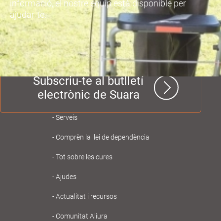
informació, el nostre equip està disponible per
ajudar-te.
Subscriu-te al butlletí
electrònic de Suara
Navegación
Serveis
principal
Comprèn la llei de dependència
Gent
Tot sobre les cures
Gran
Ajudes
Actualitat i recursos
Comunitat Aliura