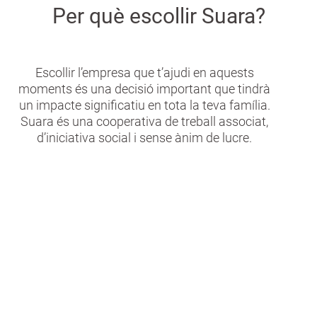
Per què escollir Suara?
Escollir l’empresa que t’ajudi en aquests
moments és una decisió important que tindrà
un impacte significatiu en tota la teva família.
Suara és una cooperativa de treball associat,
d’iniciativa social i sense ànim de lucre.
Totes les etapes
Tenim la capacitat d’acompanyar-te en
totes les etapes del procés. Sigui quin sigui
el grau de dependència del teu familiar,