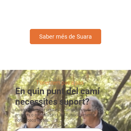
una societat més justa i equitativa.
Saber més de Suara
T’orientem pas a pas
En quin punt del camí
necessites suport?
Quan un familiar perd autonomia (perquè
envelleix o emmalalteix), la situació presenta
nombrosos reptes…
1 de 2