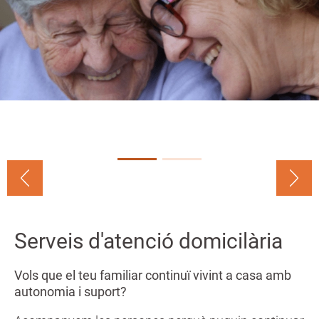
a
n
Serveis d'atenció domicilària
Vols que el teu familiar continuï vivint a casa amb
autonomia i suport?