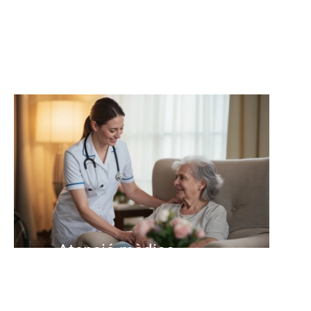
Atenció mèdica
Ajuda i acompanyament en
situacions de malaltia i