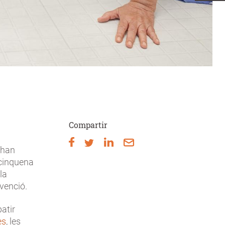
Compartir
 han
 cinquena
la
evenció.
atir
es
, les