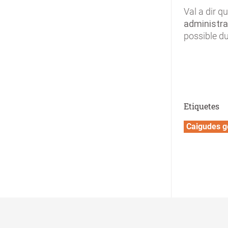
Val a dir q
administra
possible du
Etiquetes
Caigudes g