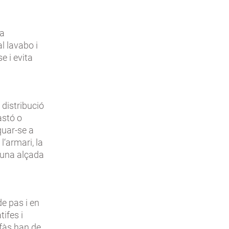
ra
al lavabo i
e i evita
 distribució
astó o
quar-se a
l‘armari, la
a una alçada
e pas i en
ifes i
ofàs han de