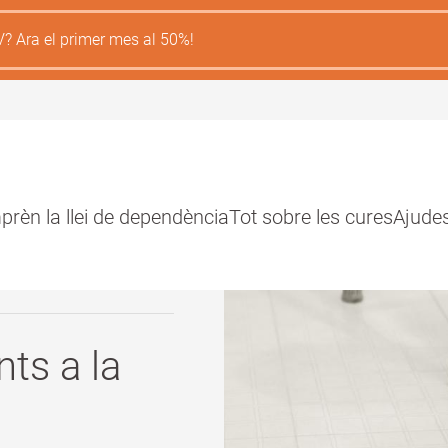
V? Ara el primer mes al 50%!
rèn la llei de dependència
Tot sobre les cures
Ajude
ión
l
ts a la