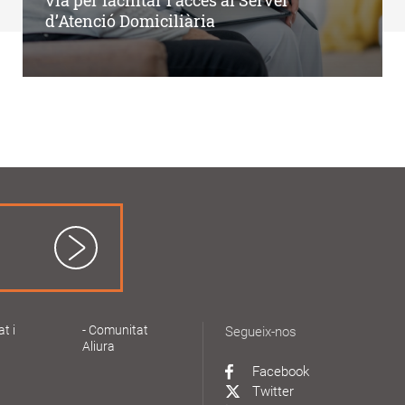
via per facilitar l’accés al Servei
d’Atenció Domiciliària
at i
Comunitat
Segueix-nos
Aliura
Facebook
Twitter