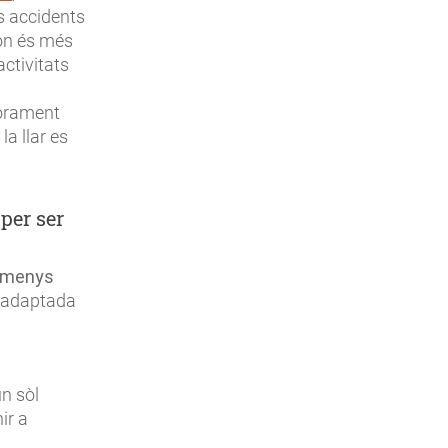
s accidents
 on és més
activitats
iorament
la llar es
per ser
i menys
 adaptada
un sòl
ir a