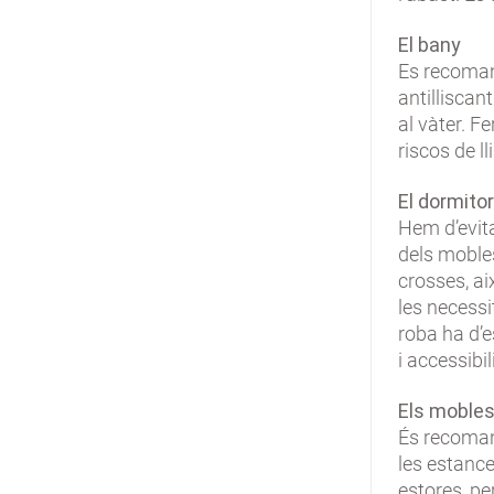
El bany
Es recomana
antilliscant
al vàter. F
riscos de 
El dormitor
Hem d’evita
dels moble
crosses, ai
les necessi
roba ha d’e
i accessibi
Els moble
És recomana
les estance
estores, p