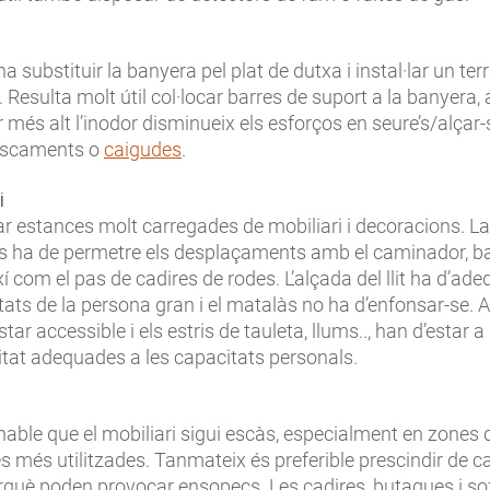
 substituir la banyera pel plat de dutxa i instal·lar un ter
. Resulta molt útil col·locar barres de suport a la banyera, 
er més alt l’inodor disminueix els esforços en seure’s/alçar-s
lliscaments o
caigudes
.
i
r estances molt carregades de mobiliari i decoracions. La
s ha de permetre els desplaçaments amb el caminador, b
xí com el pas de cadires de rodes. L’alçada del llit ha d’ade
tats de la persona gran i el matalàs no ha d’enfonsar-se. A 
star accessible i els estris de tauleta, llums.., han d’estar 
litat adequades a les capacitats personals.
s
ble que el mobiliari sigui escàs, especialment en zones d
s més utilitzades. Tanmateix és preferible prescindir de cat
erquè poden provocar ensopecs. Les cadires, butaques i s