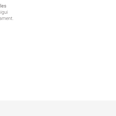
les
igui
tament.