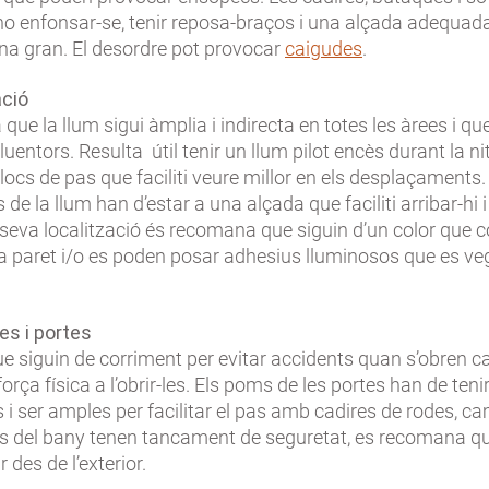
no enfonsar-se, tenir reposa-braços i una alçada adequad
na gran. El desordre pot provocar
caigudes
.
ació
 que la llum sigui àmplia i indirecta en totes les àrees i qu
luentors. Resulta útil tenir un llum pilot encès durant la ni
llocs de pas que faciliti veure millor en els desplaçaments.
 de la llum han d’estar a una alçada que faciliti arribar-hi i
 seva localització és recomana que siguin d’un color que c
a paret i/o es poden posar adhesius lluminosos que es veg
es i portes
ue siguin de corriment per evitar accidents quan s’obren c
orça física a l’obrir-les. Els poms de les portes han de ten
 i ser amples per facilitar el pas amb cadires de rodes, ca
tes del bany tenen tancament de seguretat, es recomana q
r des de l’exterior.