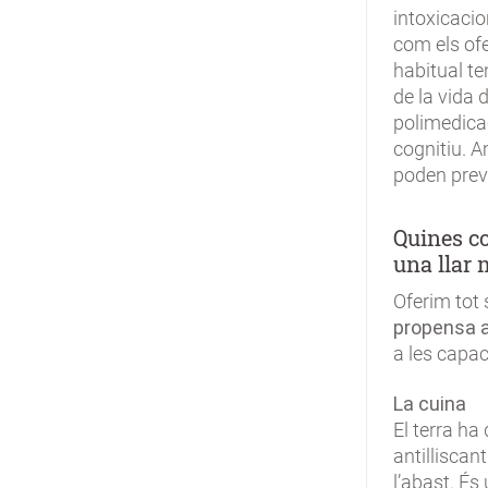
intoxicacio
com els ofe
habitual te
de la vida 
polimedicac
cognitiu. A
poden prev
Quines co
una llar
Oferim tot 
propensa 
a les capac
La cuina
El terra ha 
antilliscan
l’abast. És