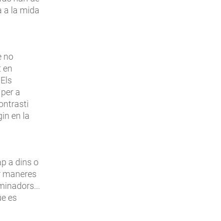
a a la mida
e no
t en
 Els
 per a
ontrasti
in en la
ap a dins o
ir maneres
minadors...
ue es