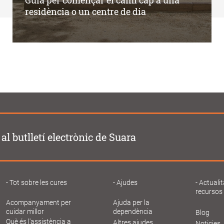
Guia per començar el camí cap a una
residència o un centre de dia
al butlletí electrònic de Suara
Tot sobre les cures
Ajudes
Actualit
recursos
Acompanyament per
Ajuda per la
cuidar millor
dependència
Blog
Què és l'assistència a
Altres ajudes
Noticies