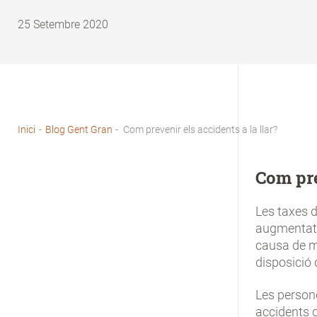
25 Setembre 2020
Inici
-
Blog Gent Gran
-
Com prevenir els accidents a la llar?
Fil
d'Ariadna
Com pre
Les taxes d
augmentat c
causa de mo
disposició 
Les person
accidents 