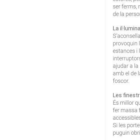
ser ferms, 
de la perso
La il·lumin
S’aconsella
provoquin l
estances i 
interruptors
ajudar a la
amb el de l
foscor.
Les finestr
És millor q
fer massa f
accessibles
Si les por
puguin obri