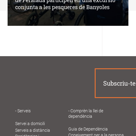
de Peralada participen en una excursió
conjunta a les pesqueres de Banyoles
Subscriu-te 
Serveis
Comprèn la llei de
dependència
Navegació
Servei a domicili
principal
Guia de Dependència
Serveis a distància
Coneixement per a la persona