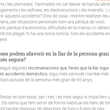
ns i les cremades. Tanmateix no cal deixar de banda altre
gaments i les asfixies, les electrocucions i els incendis. I,
nir aquests accidents? Dins de casa i mentre realitzen les 
diària, per situacions personals com ara pèrdua de visió,
ió, pèrdua d’autonomia, dificultats en la marxa i/o deter
mb tot plegat, hi ha una bona notícia: tots els accidents en 
enir.
ses podem afavorir en la llar de la persona gran 
 més segura?
seguit algunes
recomanacions que faran que la llar sigu
als accidents domèstics
, sigui més còmode i també més
itats actuals de la persona més gran de 65 anys.
d’estar en bon estat, sec i net, i és més segur si instal·lem 
t. Els estris que fem servir de forma habitual els hem de ten
 útil també disposar de detectors de fum o fuites de gas.