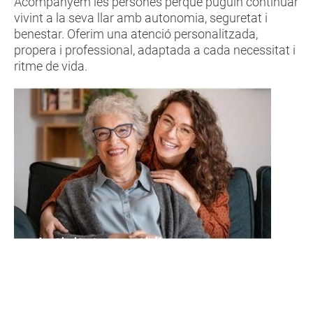
Acompanyem les persones perquè puguin continuar
vivint a la seva llar amb autonomia, seguretat i
benestar. Oferim una atenció personalitzada,
propera i professional, adaptada a cada necessitat i
ritme de vida.
Activitats quotidianes
Ajuda i acompanyament en
situacions de malaltia i en el
postoperatori.