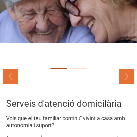
a
n
Serveis d'atenció domicilària
Vols que el teu familiar continuï vivint a casa amb
autonomia i suport?