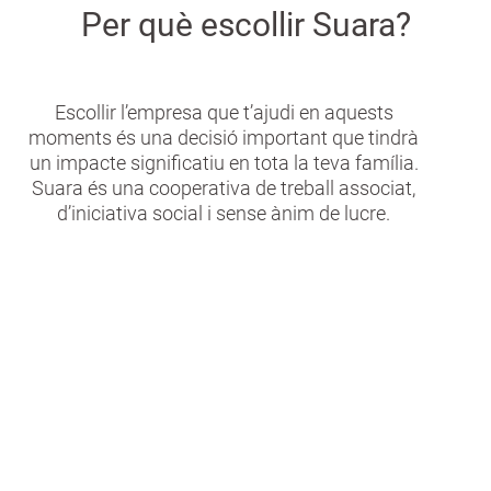
Per què escollir Suara?
Escollir l’empresa que t’ajudi en aquests
moments és una decisió important que tindrà
un impacte significatiu en tota la teva família.
Suara és una cooperativa de treball associat,
d’iniciativa social i sense ànim de lucre.
Totes les etapes
Tenim la capacitat d’acompanyar-te en
totes les etapes del procés. Sigui quin sigui
el grau de dependència del teu familiar,