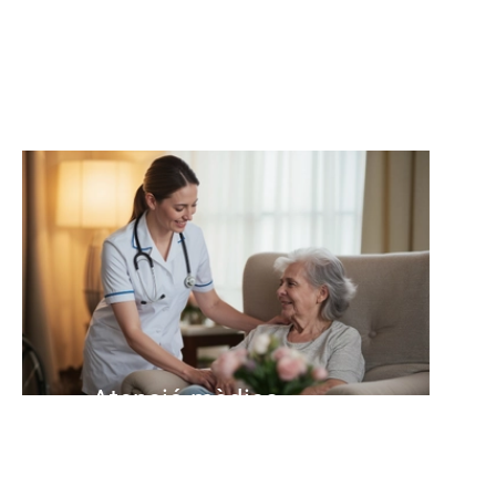
Atenció mèdica
Ajuda i acompanyament en
situacions de malaltia i