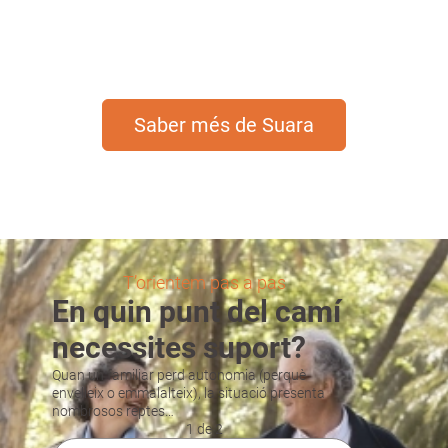
una societat més justa i equitativa.
Saber més de Suara
T’orientem pas a pas
En quin punt del camí
necessites suport?
Quan un familiar perd autonomia (perquè
envelleix o emmalalteix), la situació presenta
nombrosos reptes…
1 de 2