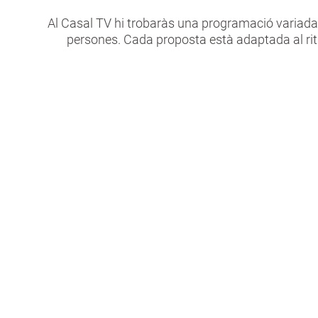
Al Casal TV hi trobaràs una programació variada 
persones. Cada proposta està adaptada al ritm
Salut i activitat física
Relaci
comun
-Posa’t en forma
-Espai f
-Ioga
- Salsa 
-Ens mimen