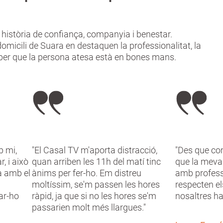
 història de confiança, companyia i benestar.
domicili de Suara en destaquen la professionalitat, la
 saber que la persona atesa està en bones mans.
b mi,
"El Casal TV m'aporta distracció,
"Des que co
, i això
quan arriben les 11h del matí tinc
que la meva
a amb el
ànims per fer-ho. Em distreu
amb profess
moltíssim, se'm passen les hores
respecten el
ar-ho
ràpid, ja que si no les hores se'm
nosaltres ha
passarien molt més llargues."