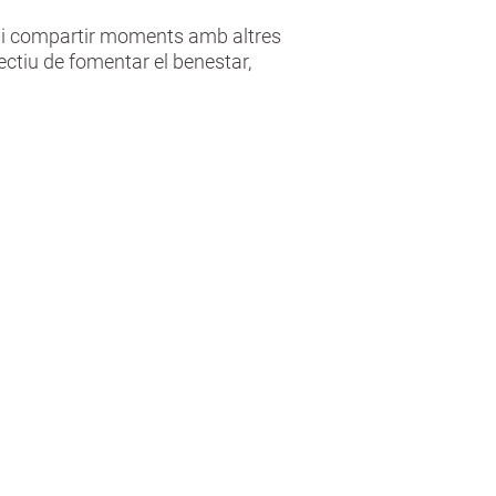
nt i compartir moments amb altres
ectiu de fomentar el benestar,
Expressió cultural i
lleure
-Art
-Jocs