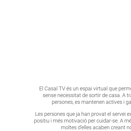
les
persones majors de 65 anys.
G
r
a
n
El Casal TV és un espai virtual que perme
sense necessitat de sortir de casa. A t
persones, es mantenen actives i g
Les persones que ja han provat el servei 
positiu i més motivació per cuidar-se. A més
moltes d’elles acaben creant no