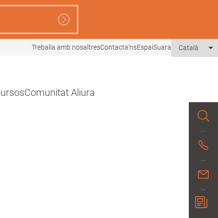
Treballa amb nosaltres
Contacta'ns
EspaiSuara
Català
Li
ecursos
Comunitat Aliura