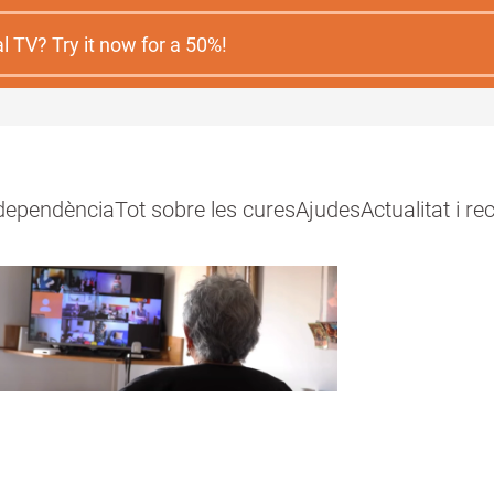
 TV? Try it now for a 50%!
 dependència
Tot sobre les cures
Ajudes
Actualitat i r