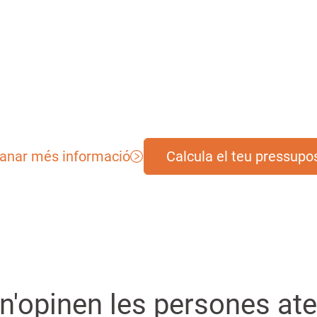
s de vida
-Actualitat “Estem al dia”
cions especials (Sant
-Reminiscència i memòria
p d'any...)
-Tecnologia
nar més informació
Calcula el teu pressupo
n'opinen les persones at