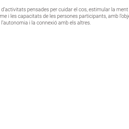
d’activitats pensades per cuidar el cos, estimular la me
e i les capacitats de les persones participants, amb l’obj
l’autonomia i la connexió amb els altres.
ó social i
Coneixement i ment
itat
activa
amília
-Català
rosa
-Nutrició