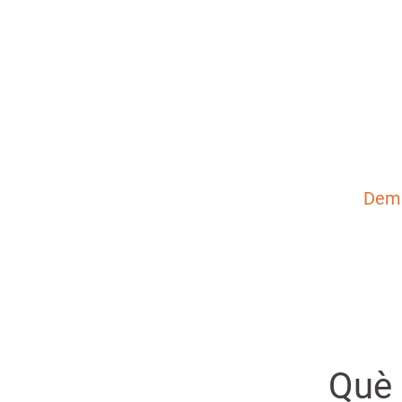
-Històrie
-Txikung
-Celebra
Joan, Ca
Dema
Què 