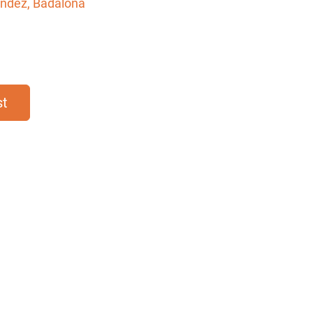
ndez, Badalona
st