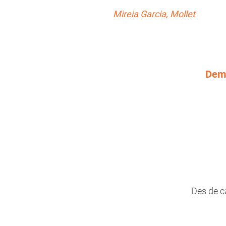
Mireia Garcia, Mollet
Dema
Des de ca