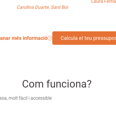
Laura Ferná
Carolina Duarte, Sant Boi
nar més informació
Calcula el teu pressupo
Com funciona?
sa, molt fàcil i accessible