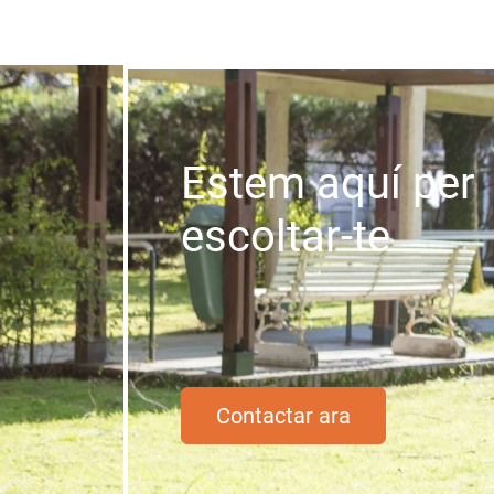
Estem aquí per
escoltar-te
Contactar ara