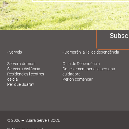
Subscr
Navegación
Serveis
Comprèn la llei de dependència
Servei a domicili
Guia de Dependència
principal
Serveis a distància
Coneixement per a la persona
Residències i centres
cuidadora
de dia
Per on començar
Gent
Per què Suara?
Gran
© 2026 — Suara Serveis SCCL