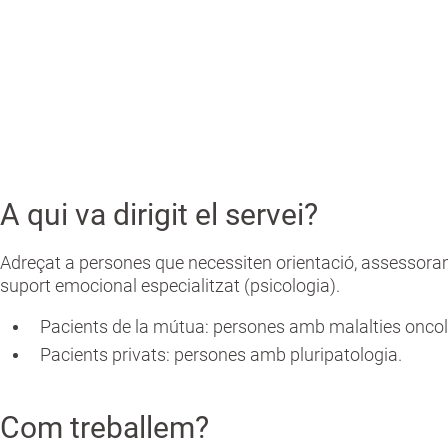
G
Orientació, assessorament i cures addicionals no
r
incloses en els tractaments habituals del càncer
a
n
A qui va dirigit el servei?
Adreçat a persones que necessiten orientació, assessoram
suport emocional especialitzat (psicologia).
Pacients de la mútua: persones amb malalties onco
Pacients privats: persones amb pluripatologia.
Com treballem?