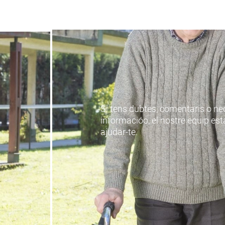
Si tens dubtes, comentaris o n
informacióo, el nostre equip est
ajudar-te.