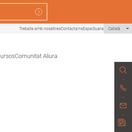
Treballa amb nosaltres
Contacta'ns
EspaiSuara
Català
Li
ecursos
Comunitat Aliura