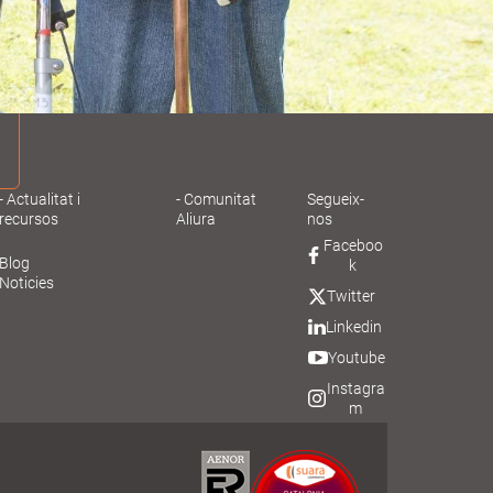
Actualitat i
Comunitat
Segueix-
recursos
Aliura
nos
Faceboo
Blog
k
Noticies
Twitter
Linkedin
Youtube
Instagra
m