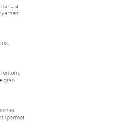
e manera
panyament
ris,
l’entorn.
de gran
e sense
at i permet