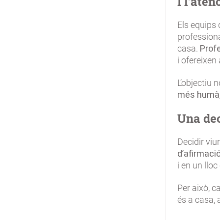
I l’ate
Els equips 
profession
casa.
Profe
i ofereixen
L’objectiu n
més humà, f
Una dec
Decidir viu
d’afirmació
i en un lloc
Per això, c
és a casa, 