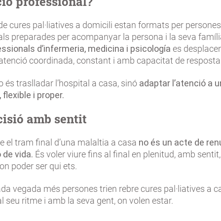
nció professional?
de cures pal·liatives a domicili estan formats per persones
als preparades per acompanyar la persona i la seva famíli
ssionals d’infermeria, medicina i psicología
es desplacen
 atenció coordinada, constant i amb capacitat de resposta
o és traslladar l’hospital a casa, sinó
adaptar l’atenció a 
lexible i proper.
isió amb sentit
re el tram final d’una malaltia a casa
no és un acte de ren
 de vida.
És voler viure fins al final en plenitud, amb sent
 on poder ser qui ets.
ada vegada més persones trien rebre cures pal·liatives a 
al seu ritme i amb la seva gent, on volen estar.