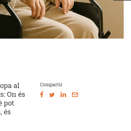
opa al
Compartir
s: On és
è pot
, és