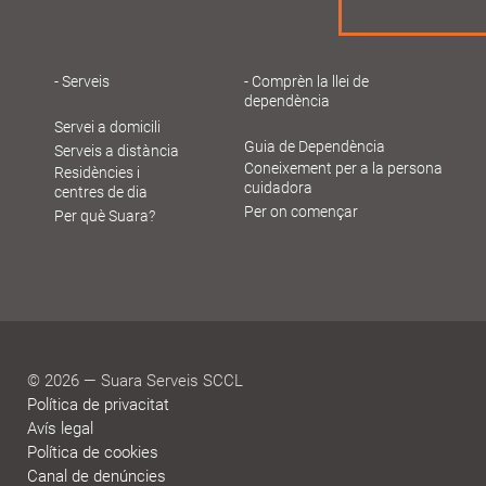
Serveis
Comprèn la llei de
dependència
Navegació
Servei a domicili
principal
Guia de Dependència
Serveis a distància
Gent
Coneixement per a la persona
Residències i
cuidadora
centres de dia
Gran
Per on començar
Per què Suara?
© 2026 — Suara Serveis SCCL
Política de privacitat
Avís legal
Política de cookies
Canal de denúncies