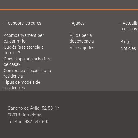
Tot sobre les cures
Ajudes
Actualit
recursos
Acompanyament per
Ajuda per la
cuidar millor
dependència
Blog
Què és l'assistència a
Altres ajudes
Noticies
domicili?
Quines opcions hi ha fora
de casa?
Com buscar i escollir una
residència
Tipus de models de
residències
Sancho de Ávila, 52-58, 1r
08018 Barcelona
Telèfon: 932 547 690