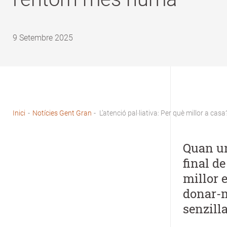
9 Setembre 2025
Inici
-
Notícies Gent Gran
-
L’atenció pal·liativa: Per què millor a 
Fil
d'Ariadna
Quan un
final d
millor 
donar-m
senzill