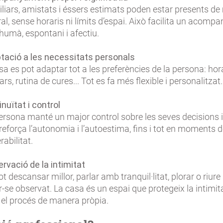
liars, amistats i éssers estimats poden estar presents d
al, sense horaris ni límits d’espai. Això facilita un acom
umà, espontani i afectiu.
tació a les necessitats personals
a es pot adaptar tot a les preferències de la persona: hora
rs, rutina de cures... Tot es fa més flexible i personalitzat.
nuïtat i control
rsona manté un major control sobre les seves decisions i 
reforça l’autonomia i l’autoestima, fins i tot en moments 
rabilitat.
rvació de la intimitat
t descansar millor, parlar amb tranquil·litat, plorar o riur
r-se observat. La casa és un espai que protegeix la intimit
 el procés de manera pròpia.