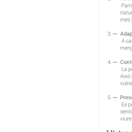
Fami
natur
més h
Adap
A cas
menja
Conti
La pe
Això 
vulne
Prese
Es po
senti
viure