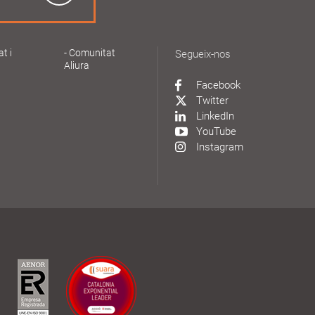
at i
Comunitat
Segueix-nos
Aliura
Facebook
Twitter
LinkedIn
YouTube
Instagram