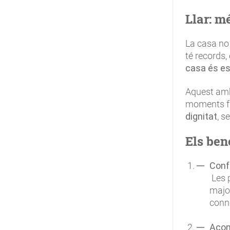
Llar: m
La casa no 
té records,
casa és es
Aquest ambi
moments fr
dignitat
, s
Els ben
Conf
Les 
major
conn
Acom