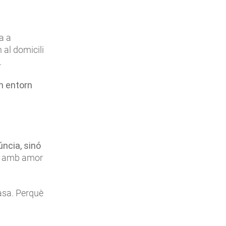
a a
 al domicili
.
un entorn
úncia, sinó
it, amb amor
casa. Perquè