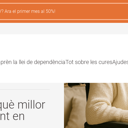
V? Ara el primer mes al 50%!
rèn la llei de dependència
Tot sobre les cures
Ajude
ión
l
 què millor
nt en