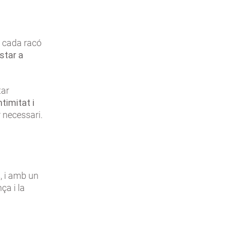
n cada racó
star a
tar
timitat i
r necessari.
, i amb un
ça i la