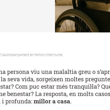
casa? L’acompanyament en l’entorn més humà
a persona viu una malaltia greu o s’apr
e la seva vida, sorgeixen moltes pregunte
estar? Com puc estar més tranquil·la? Qu
e benestar? La resposta, en molts casos
a i profunda:
millor a casa
.