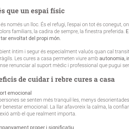
és que un espai físic
és només un lloc. És el refugi, l'espai on tot és conegut, o
 olors familiars, la cadira de sempre, la finestra preferida.
E
tar envoltat del propi món.
ent íntim i segur és especialment valuós quan cal transi
àgils. Les cures a casa permeten viure amb
autonomia, in
ense renunciar al suport mèdic i professional que pugui se
eficis de cuidar i rebre cures a casa
ort emocional
persones se senten més tranquil·les, menys desorientades
 benestar emocional. La llar afavoreix la calma, la confian
exió amb el que realment importa.
panyament proper i significatiu