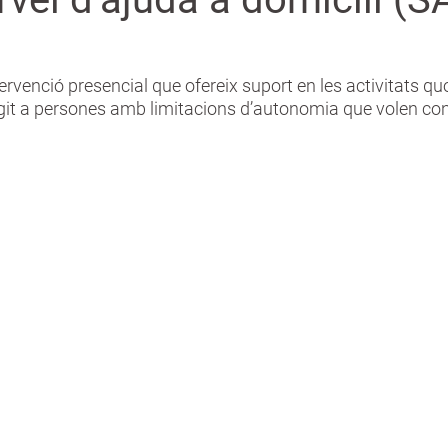
ervenció presencial que ofereix suport en les activitats qu
igit a persones amb limitacions d’autonomia que volen cont
A qui va dirigit?
Ava
d’
Persones amb dependència lleu o
moderada.
Cons
Persones grans que necessiten
del 
suport en les activitats quotidianes.