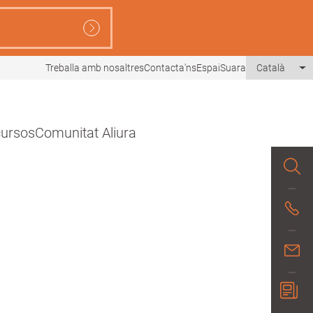
Treballa amb nosaltres
Contacta'ns
EspaiSuara
Català
Li
ecursos
Comunitat Aliura