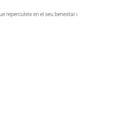
que repercuteix en el seu benestar i
om ho fem?
rem les necessitats del
micili i programem
encions adaptades amb
fessionals formats i
materials segurs.
ilitat d’integrar el servei
res prestacions del pla
tenció domiciliària.