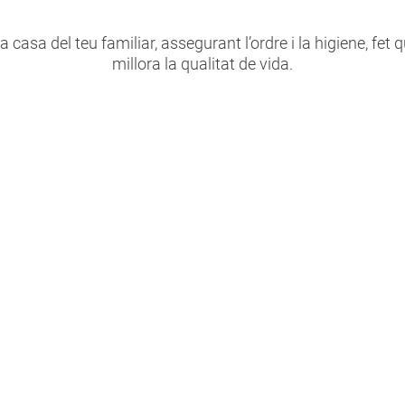
casa del teu familiar, assegurant l’ordre i la higiene, fet 
millora la qualitat de vida.
u?
Beneficis
C
rutinari
- Prevenció de riscos i caigudes.
- Valo
n entorn
do
- Millora de les condicions
e.
interv
higièniques i de confort.
pro
ja de
- Alleujament de la càrrega de la
 fregat,
persona cuidadora.
ilació i
- Possib
ques que
amb alt
igudes i
d’a