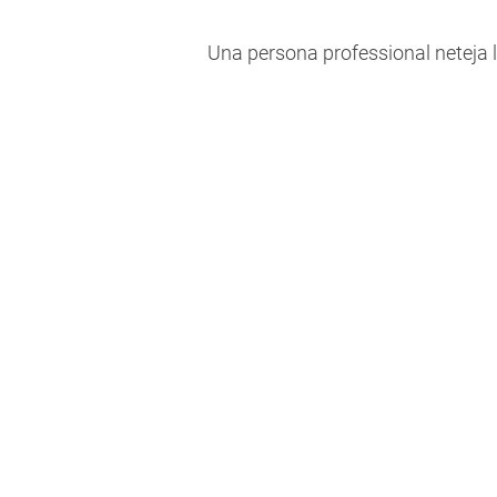
Una persona professional neteja la 
Què inclo
- Neteja i manteniment 
del domicili per crear u
segur i saludabl
- Tasques com nete
superfícies, escombrat i
ordenació d’espais, vent
petites feines domèsti
redueixen el risc de ca