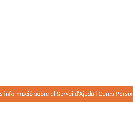
Augm
Famílies que necessiten un recurs
flexible i professional per mantenir la
seguretat i la qualitat de vida al
Li p
domicili.
domi
 informació sobre el Servei d’Ajuda i Cures Perso