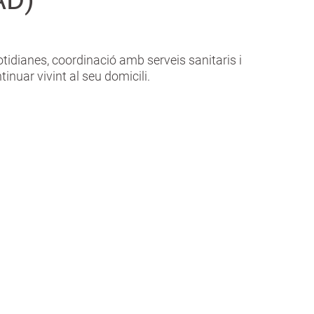
otidianes, coordinació amb serveis sanitaris i
inuar vivint al seu domicili.
ntatges del
Servei
Ajuda a Domicili
(SAD)
erven i potencien l’autonomia
teu familiar.