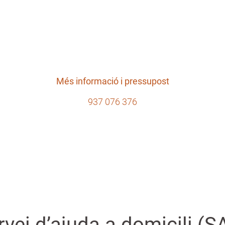
de la
Més informació i pressupost
937 076 376
rvei d’ajuda a domicili (S