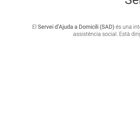
El
Servei d’Ajuda a Domicili (SAD)
és una int
assistència social. Està dir
Serveis inclosos
Valoració inicial i pla de suport
personalitzat.
Acompanyament en gestions i
desplaçaments fora de casa.