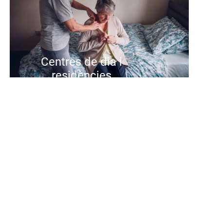
Centres de dia i
residències
Als centres de dia i residencials de
Suara oferim una atenció integral i
centrada en la persona, amb
equips qualificats, activitats de
qualitat i entorns pensats per
cuidar, acompanyar i promoure el
benestar i l'autonomia de les
persones que atenem.