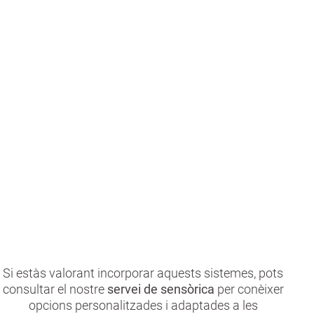
Càmeres i sensors avançats
Identifiquen situacions de risc en temps real.
Permeten activar atenció professional directa al
domicili si és necessari.
Si estàs valorant incorporar aquests sistemes, pots
consultar el nostre
servei de sensòrica
per conèixer
opcions personalitzades i adaptades a les