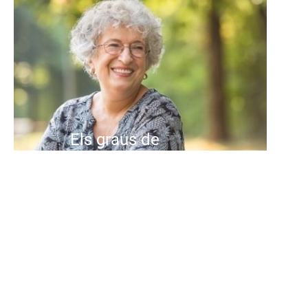
Els graus de
dependència: què són,
com es valoren i què
implica cada grau.
L'envelliment de la població és una
realitat creixent en moltes parts
del món, i Espanya no és
l'excepció...