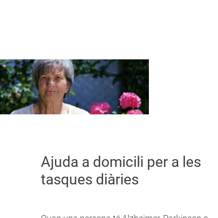
a
La solució és el
servei d’atenció i cura personal
.
n
Ajuda a domicili per a les
tasques diàries