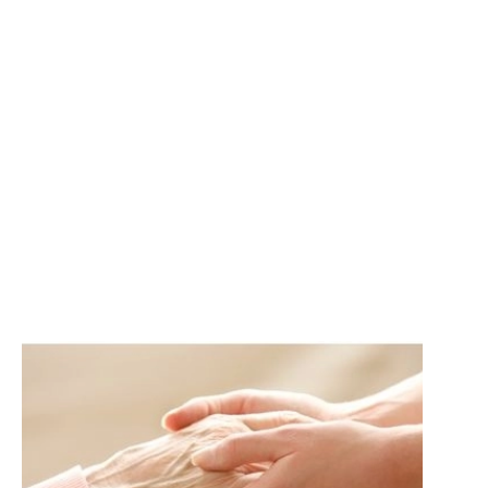
Catalunya
La Llei de Dependència a
Catalunya és una eina essencial
dins del sistema de protecció
social per a la cura...