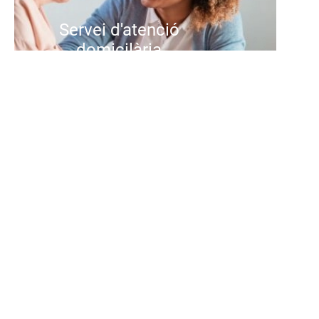
Servei d'atenció
domicilària
Oferim un servei personalitzat
d'atenció a domicili per a persones
grans que volen continuar vivint a
casa amb seguretat i benestar. El
nostre equip professional
acompanya les activitats diàries,
la cura personal i la gestió de la
llar, adaptant-se a les necessitats
de cada persona i família.