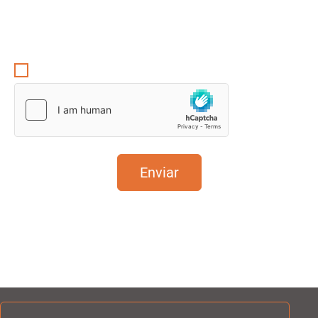
arriba para proporcionarte el contenido solicitado.
Consulta nuestra política de privacidad
aquí
.
Acepto la política de privacidad