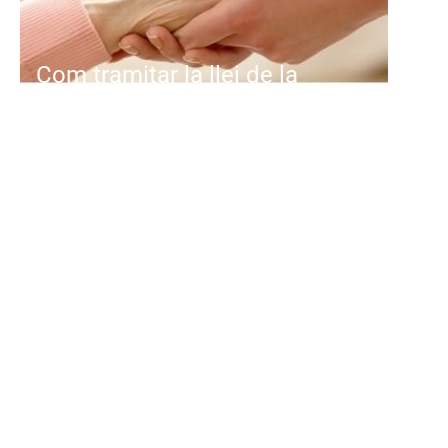
Com tramitar la llei de la
dependència
Primer: reconeixement del grau de
dependència. La família o la
persona
interessada sol·licita el
reconeixement de grau a
...