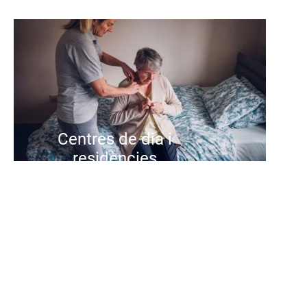
Centres de dia i
residències
Als centres de dia i residencials de
Suara oferim una atenció integral i
centrada en la persona, amb
equips qualificats, activitats de
qualitat i entorns pensats per
cuidar, acompanyar i promoure el
benestar i l'autonomia de les
persones que atenem.