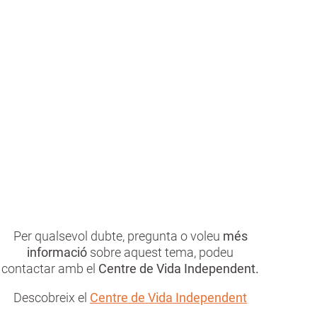
Zones de pas
Ampliació i canvi de gir de portes, reforç de
la il·luminació, anivellació (petites rampes),
etc.
Per qualsevol dubte, pregunta o voleu
més
informació
sobre aquest tema, podeu
contactar amb el
Centre de Vida Independent.
Descobreix el
Centre de Vida Independent