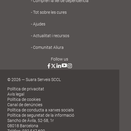
principal
Comprèn la llei de dependència
Gent
Tot sobre les cures
Gran
Ajudes
Actualitat i recursos
Comunitat Aliura
Follow us
© 2026 — Suara Serveis SCCL
Política de privacitat
Avís legal
Política de cookies
Canal de denúncies
Política de conducta a xarxes socials
Política de seguretat de la informació
Sancho de Ávila, 52-58, 1r
08018 Barcelona