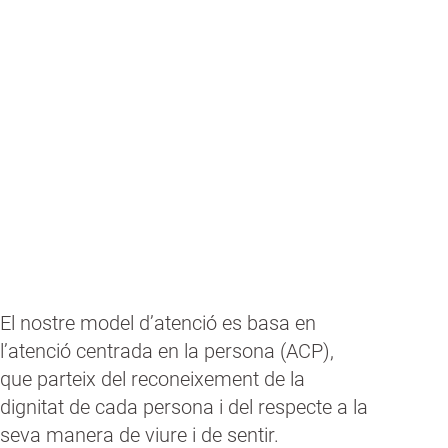
Som membres actius de la comunitat,
formem part del territori, aportem i gaudim
dels seus béns socials i culturals.
El nostre model d’atenció es basa en
l’atenció centrada en la persona (ACP),
que parteix del reconeixement de la
dignitat de cada persona i del respecte a la
seva manera de viure i de sentir.