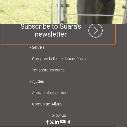
Subscribe to Suara's
newsletter
Navegación
Serveis
principal
Comprèn la llei de dependència
Gent
Tot sobre les cures
Gran
Ajudes
Actualitat i recursos
Comunitat Aliura
Follow us