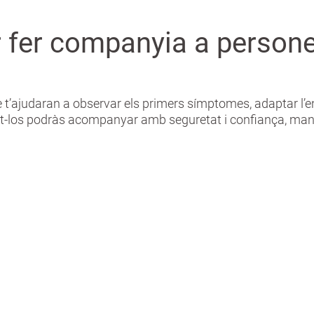
er fer companyia a perso
t’ajudaran a observar els primers símptomes, adaptar l’ento
nt-los podràs acompanyar amb seguretat i confiança, man
ats lúdiques i
Voluntariat i xa
s presencials
comunitàrie