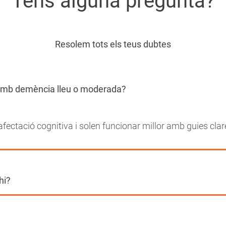
Tens alguna pregunta?
Resolem tots els teus dubtes
s amb demència lleu o moderada?
fectació cognitiva i solen funcionar millor amb guies clare
hi?