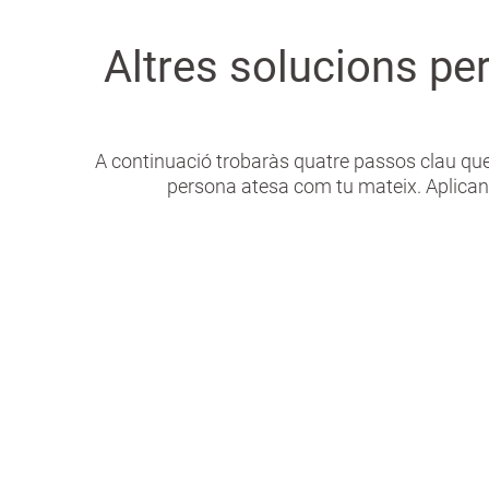
Altres solucions p
A continuació trobaràs quatre passos clau que 
persona atesa com tu mateix. Aplica
Acompanyament
Activit
personalitzat a
taller
domicili