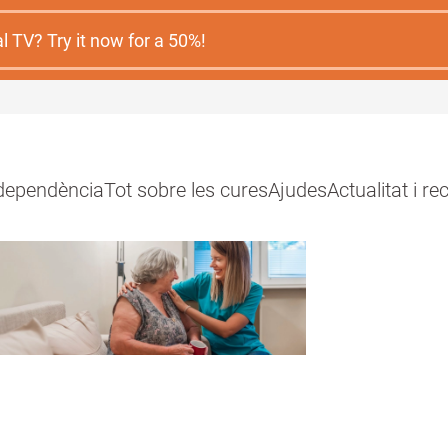
 TV? Try it now for a 50%!
 dependència
Tot sobre les cures
Ajudes
Actualitat i r