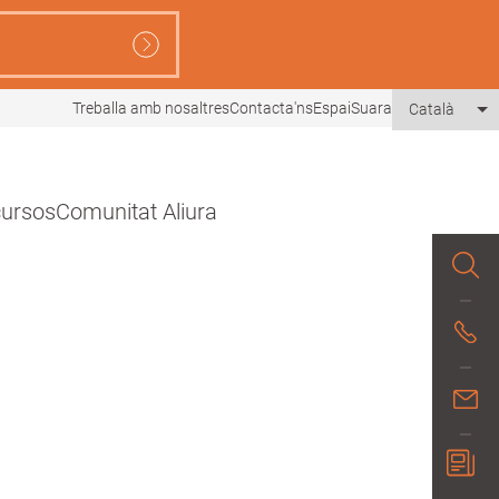
Treballa amb nosaltres
Contacta'ns
EspaiSuara
Català
Li
ecursos
Comunitat Aliura