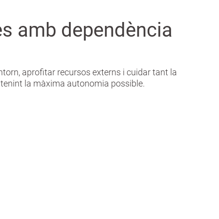
nes amb dependència
rn, aprofitar recursos externs i cuidar tant la
tenint la màxima autonomia possible.
rxes
Trucada de
s
companyia