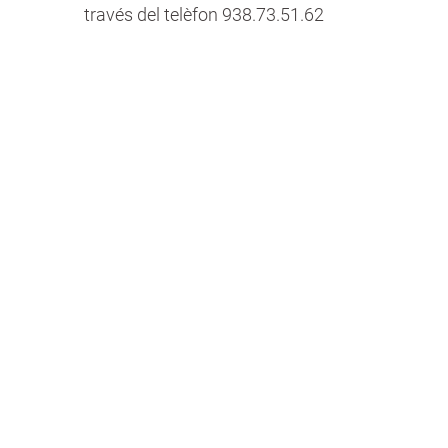
través del telèfon 938.73.51.62
Atenció centrada en la
persona
A Font dels Capellans tractem cada
persona de manera única, dissenyant
plans d’atenció que respecten les