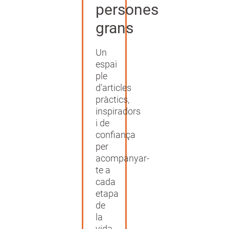
persones
grans
Un
espai
ple
d'articles
pràctics,
inspiradors
i de
confiança
per
acompanyar-
te a
cada
etapa
de
la
vida,