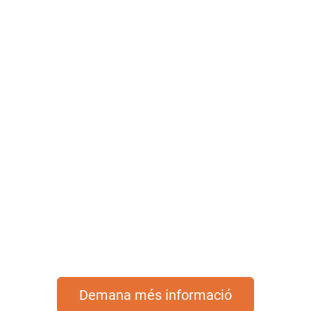
Vida comunitària i
activa
Impulsem una vida activa i
compartida amb propostes que
estimulen la participació, la relació
entre persones i la connexió amb la
comunitat.
Demana més informació