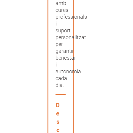
amb
cures
professionals
i
suport
personalitzat
per
garantir
benestar
i
autonomia
cada
dia.
D
e
s
c