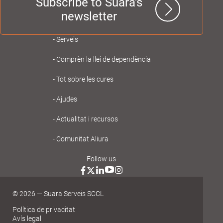
Subscribe to Suara's
newsletter
Navegación
Serveis
principal
Comprèn la llei de dependència
Gent
Tot sobre les cures
Gran
Ajudes
Actualitat i recursos
Comunitat Aliura
Follow us
© 2026 — Suara Serveis SCCL
Política de privacitat
Avís legal