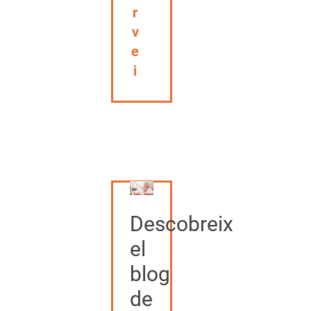
r
v
e
i
Descobreix
el
blog
de