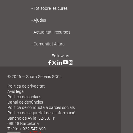
Gent
Tot sobre les cures
Gran
Ajudes
Actualitat i recursos
Comunitat Aliura
Follow us
© 2026 — Suara Serveis SCCL
Política de privacitat
Avís legal
Política de cookies
Canal de denúncies
Política de conducta a xarxes socials
Política de seguretat de la informació
Sancho de Ávila, 52-58, 1r
08018 Barcelona
Telèfon: 932 547 690