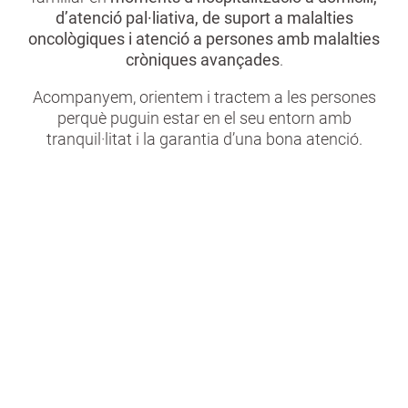
d’atenció pal·liativa, de suport a malalties
oncològiques i atenció a persones amb malalties
cròniques avançades
.
Acompanyem, orientem i tractem a les persones
perquè puguin estar en el seu entorn amb
tranquil·litat i la garantia d’una bona atenció.
Atenció personalitzada
Programes de salut personalitzats
al domicili
per garantir la qualitat de vida en tots els
moments vitals.