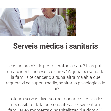
a
n
Serveis mèdics i sanitaris
Tens un procés de postoperatori a casa? Has patit
un accident i necessites cures? Alguna persona de
la família té càncer o alguna altra malaltia que
requereixi de suport mèdic, sanitari o psicològic a la
llar?
T'oferim serveis diversos per donar resposta a les
necessitats de la persona atesa i el seu entorn
familiar en
moments d’hospitalització a domicili,