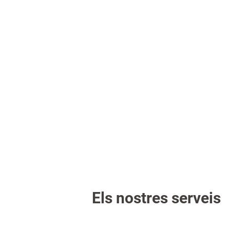
persona.
Suport emocional
Acompanyament proper durant tot el procés,
donant suport tant a la persona com a la
família.
Els nostres serveis