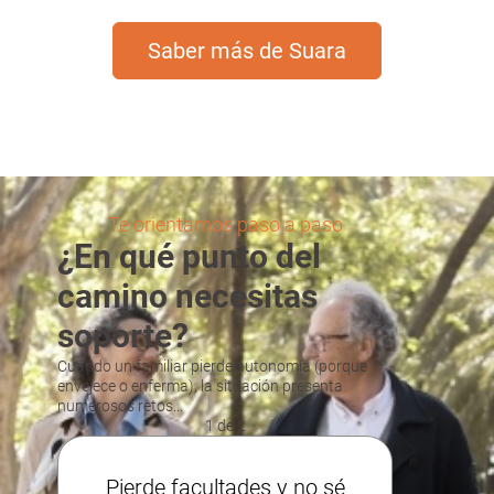
Saber más de Suara
Te orientamos paso a paso
¿En qué punto del
camino necesitas
soporte?
Cuando un familiar pierde autonomía (porque
envejece o enferma), la situación presenta
numerosos retos...
1 de 2
Pierde facultades y no sé