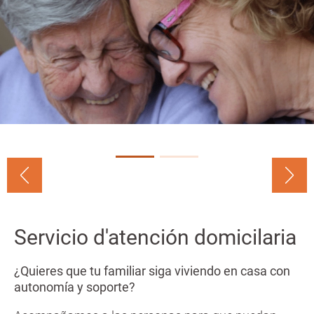
n
a
c
n
i
p
a
l
Servicio d'atención domicilaria
¿Quieres que tu familiar siga viviendo en casa con
autonomía y soporte?