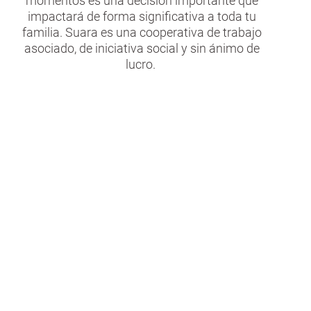
momentos es una decisión importante que
impactará de forma significativa a toda tu
familia. Suara es una cooperativa de trabajo
asociado, de iniciativa social y sin ánimo de
lucro.
Todas las etapas
Tenemos la capacidad de acompañarte en
todas las etapas del proceso. Sea cual sea
el grado de dependencia de tu familiar,
podemos dar respuesta a todas tus
necesidades gracias a un amplio abanico
de servicios y equipamientos.