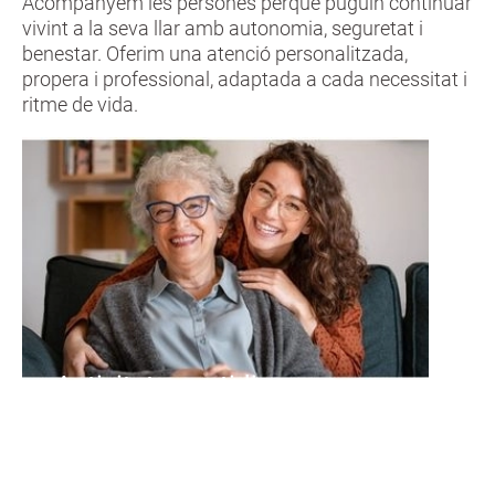
Acompanyem les persones perquè puguin continuar
vivint a la seva llar amb autonomia, seguretat i
benestar. Oferim una atenció personalitzada,
propera i professional, adaptada a cada necessitat i
ritme de vida.
Activitats quotidianes
Ajuda i acompanyament en
situacions de malaltia i en el
postoperatori.