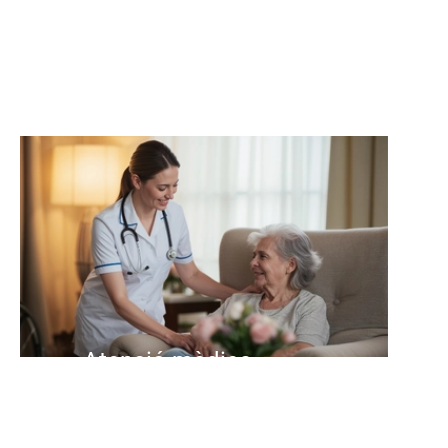
Atenció mèdica
Ajuda i acompanyament en
situacions de malaltia i