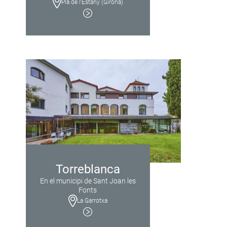
Pla de l’Estany (Girona)
Torreblanca
En el municipi de Sant Joan les
Fonts
La Garrotxa