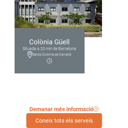
Colònia Güell
Situada a 20 min de Barcelona
Santa Coloma de Cervelló
Demanar més informació
Coneix tots els serveis