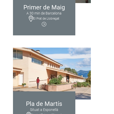
Primer de Maig
A 30 min de Barcelona
El Prat de Llobregat
Pla de Martís
Situat a Esponellà