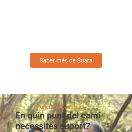
reinverteixen en la societat mitjançant
projectes d’educació, salut, drets de les
dones… Contractant Suara contribueixes a
una societat més justa i equitativa.
Saber més de Suara
T’orientem pas a pas
En quin punt del camí
necessites suport?