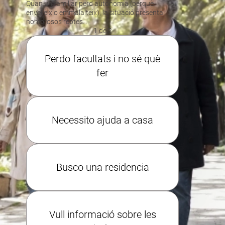
Quan un familiar perd autonomia (perquè
envelleix o emmalalteix), la situació presenta
nombrosos reptes…
1 de 2
Perdo facultats i no sé què
fer
Necessito ajuda a casa
Busco una residencia
Vull informació sobre les