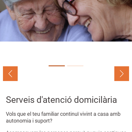
a
n
Serveis d'atenció domicilària
Vols que el teu familiar continuï vivint a casa amb
autonomia i suport?