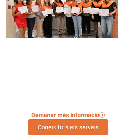
Campus
Formacions i cursos en l'àmbit de
les cures.
Demanar més informació
Coneix tots els serveis